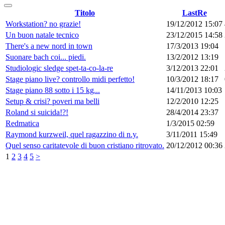
Titolo
LastRe
Workstation? no grazie!
19/12/2012 15:07
Un buon natale tecnico
23/12/2015 14:58
There's a new nord in town
17/3/2013 19:04
Suonare bach coi... piedi.
13/2/2012 13:19
Studiologic sledge spet-ta-co-la-re
3/12/2013 22:01
Stage piano live? controllo midi perfetto!
10/3/2012 18:17
Stage piano 88 sotto i 15 kg...
14/11/2013 10:03
Setup & crisi? poveri ma belli
12/2/2010 12:25
Roland si suicida!?!
28/4/2014 23:37
Redmatica
1/3/2015 02:59
Raymond kurzweil, quel ragazzino di n.y.
3/11/2011 15:49
Quel senso caritatevole di buon cristiano ritrovato.
20/12/2012 00:36
1
2
3
4
5
>