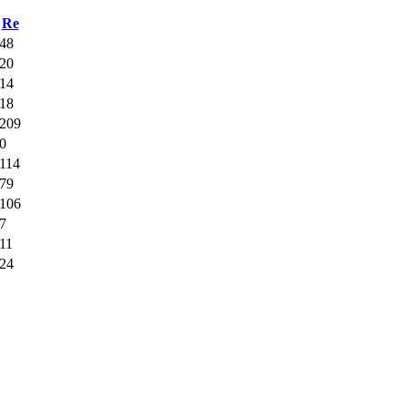
Re
48
20
14
18
209
0
114
79
106
7
11
24