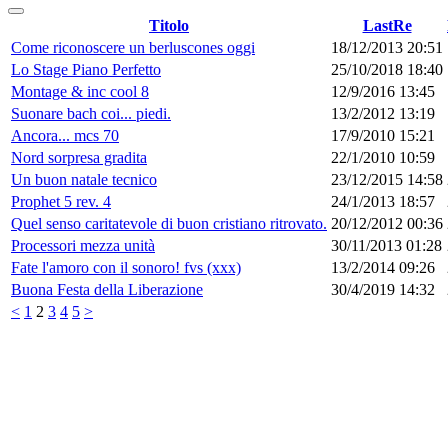
Titolo
LastRe
Come riconoscere un berluscones oggi
18/12/2013 20:51
Lo Stage Piano Perfetto
25/10/2018 18:40
Montage & inc cool 8
12/9/2016 13:45
Suonare bach coi... piedi.
13/2/2012 13:19
Ancora... mcs 70
17/9/2010 15:21
Nord sorpresa gradita
22/1/2010 10:59
Un buon natale tecnico
23/12/2015 14:58
Prophet 5 rev. 4
24/1/2013 18:57
Quel senso caritatevole di buon cristiano ritrovato.
20/12/2012 00:36
Processori mezza unità
30/11/2013 01:28
Fate l'amoro con il sonoro! fvs (xxx)
13/2/2014 09:26
Buona Festa della Liberazione
30/4/2019 14:32
<
1
2
3
4
5
>