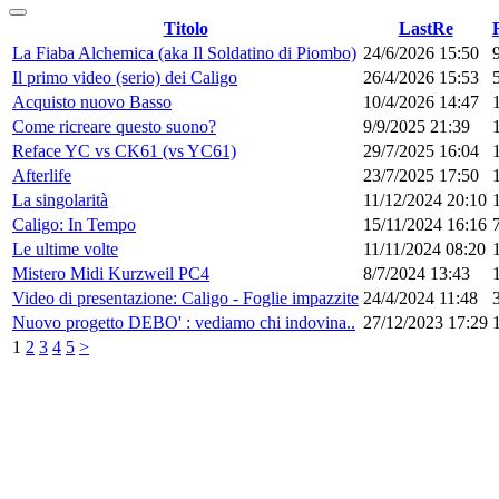
Titolo
LastRe
La Fiaba Alchemica (aka Il Soldatino di Piombo)
24/6/2026 15:50
Il primo video (serio) dei Caligo
26/4/2026 15:53
Acquisto nuovo Basso
10/4/2026 14:47
Come ricreare questo suono?
9/9/2025 21:39
Reface YC vs CK61 (vs YC61)
29/7/2025 16:04
Afterlife
23/7/2025 17:50
La singolarità
11/12/2024 20:10
Caligo: In Tempo
15/11/2024 16:16
Le ultime volte
11/11/2024 08:20
Mistero Midi Kurzweil PC4
8/7/2024 13:43
Video di presentazione: Caligo - Foglie impazzite
24/4/2024 11:48
Nuovo progetto DEBO' : vediamo chi indovina..
27/12/2023 17:29
1
2
3
4
5
>