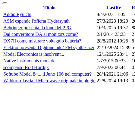
Titolo
LastRe
R
Addio Ryuichi
4/4/2023 11:05
1
ASM espande l'offerta Hydrasynth
27/3/2023 18:20
2
Behringer presenta il clone del PPG
10/3/2025 19:37
8
Dal convertitore DA ai monitors come?
2/1/2014 23:23
2
DX7II come misurare voltaggio batteria?
28/8/2012 10:25
6
Elektron presenta Digitone mk2 FM synthesizer
25/10/2024 15:39
5
Modal Electronics is insolvent...
12/1/2025 23:41
2
Native instruments monark
1/7/2015 00:33
1
scomparso Rod Hordijk
7/9/2022 06:44
0
Softube Model 84... il Juno 106 nel computer?
28/4/2021 21:06
1
Waldorf rilascia il Microwave originale in plugin
22/8/2024 19:13
0