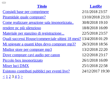
Titolo
LastRe
Consigli base per comprimere
2/11/2018 23:57
Piramidale quale comprare?
13/10/2018 23:33
Come realizzare areazione sala insonorizzata..
30/8/2018 19:10
rendere pc più silenzioso
18/8/2018 16:09
Materiale per stanzino di registrazione...
22/5/2018 23:57
Quali successi House/commerciale ultimi 18 mesi?
13/4/2018 01:29
Mi spiegate a quanti kbps devo comprare mp3?
26/3/2018 18:56
Miglior store per comprare mp3
13/2/2018 22:20
Dove comprare cavi audio per canon
12/2/2018 23:17
Piccolo box insonorizzato
26/1/2018 16:09
Mixer luci DMX
25/1/2018 22:58
Esistono contributi pubblici per eventi live?
24/12/2017 19:30
<
1
2
3
4
5
>