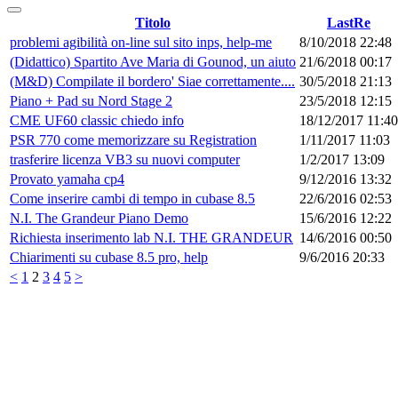
Titolo
LastRe
problemi agibilità on-line sul sito inps, help-me
8/10/2018 22:48
(Didattico) Spartito Ave Maria di Gounod, un aiuto
21/6/2018 00:17
(M&D) Compilate il bordero' Siae correttamente....
30/5/2018 21:13
Piano + Pad su Nord Stage 2
23/5/2018 12:15
CME UF60 classic chiedo info
18/12/2017 11:40
PSR 770 come memorizzare su Registration
1/11/2017 11:03
trasferire licenza VB3 su nuovi computer
1/2/2017 13:09
Provato yamaha cp4
9/12/2016 13:32
Come inserire cambi di tempo in cubase 8.5
22/6/2016 02:53
N.I. The Grandeur Piano Demo
15/6/2016 12:22
Richiesta inserimento lab N.I. THE GRANDEUR
14/6/2016 00:50
Chiarimenti su cubase 8.5 pro, help
9/6/2016 20:33
<
1
2
3
4
5
>