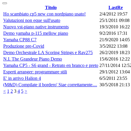
Titolo
LastRe
Ho scambiato cp5 new con nordpiano usato!
2/4/2012 19:57
Valutazioni non eque sull'usato
25/1/2011 09:08
Nuovo vst-piano native instruments
19/3/2010 16:22
Demo yamaha p-115 mellow piano
9/2/2016 17:31
Yamaha CP88 C7
21/9/2020 14:05
Produzione pre-Covid
3/5/2022 13:08
Demo Orchestrale LA Scoring Strings e Rav275
26/2/2019 18:23
N.I. The Grandeur Piano Demo
15/6/2016 12:22
Yamaha CP5 - S6 grand - Retrato en branco e preto
27/11/2014 12:5
Esperti arranger: programmare stili
29/1/2012 13:04
E' in arrivo Halion 4
6/5/2011 23:55
(M&D) Compilate il bordero' Siae correttamente....
30/5/2018 21:13
<
1
2
3
4
5
>