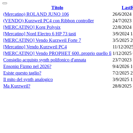
Titolo
Last
(Mercatino) ROLAND JUNO 106
26/6/2024
(VENDO) Kurzweil PC4 con Ribbon controller
24/7/2023 
[MERCATINO] Korg Polysix
22/8/2024
[Mercatino] Nord Electro 6 HP 73 tasti
3/9/2024 1
[MERCATINO] Vendo Kurzweil Forte 7
3/5/2025 2
[Mercatino] Vendo Kurzweil PC4
11/12/202
[MERCATINO] Vendo PROPHET 600..proprio quello lì
1/12/2025
Consiglio acquisto synth polifonico d'annata
23/7/2023
Ensoniq Fizmo nel 2026?
9/4/2026 1
Esiste questo taglio?
7/2/2025 2
Il mito del synth analogico
3/9/2025 1
Ma Kurzweil?
28/8/2025