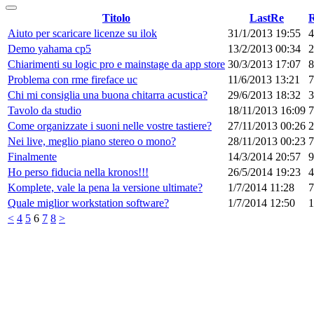
Titolo
LastRe
Aiuto per scaricare licenze su ilok
31/1/2013 19:55
4
Demo yahama cp5
13/2/2013 00:34
2
Chiarimenti su logic pro e mainstage da app store
30/3/2013 17:07
8
Problema con rme fireface uc
11/6/2013 13:21
7
Chi mi consiglia una buona chitarra acustica?
29/6/2013 18:32
3
Tavolo da studio
18/11/2013 16:09
7
Come organizzate i suoni nelle vostre tastiere?
27/11/2013 00:26
2
Nei live, meglio piano stereo o mono?
28/11/2013 00:23
7
Finalmente
14/3/2014 20:57
9
Ho perso fiducia nella kronos!!!
26/5/2014 19:23
4
Komplete, vale la pena la versione ultimate?
1/7/2014 11:28
7
Quale miglior workstation software?
1/7/2014 12:50
1
<
4
5
6
7
8
>