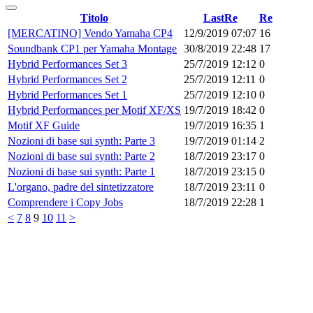
Titolo
LastRe
Re
[MERCATINO] Vendo Yamaha CP4
12/9/2019 07:07
16
Soundbank CP1 per Yamaha Montage
30/8/2019 22:48
17
Hybrid Performances Set 3
25/7/2019 12:12
0
Hybrid Performances Set 2
25/7/2019 12:11
0
Hybrid Performances Set 1
25/7/2019 12:10
0
Hybrid Performances per Motif XF/XS
19/7/2019 18:42
0
Motif XF Guide
19/7/2019 16:35
1
Nozioni di base sui synth: Parte 3
19/7/2019 01:14
2
Nozioni di base sui synth: Parte 2
18/7/2019 23:17
0
Nozioni di base sui synth: Parte 1
18/7/2019 23:15
0
L'organo, padre del sintetizzatore
18/7/2019 23:11
0
Comprendere i Copy Jobs
18/7/2019 22:28
1
<
7
8
9
10
11
>