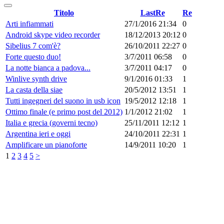
Titolo
LastRe
Re
Arti infiammati
27/1/2016 21:34
0
Android skype video recorder
18/12/2013 20:12
0
Sibelius 7 com'è?
26/10/2011 22:27
0
Forte questo duo!
3/7/2011 06:58
0
La notte bianca a padova...
3/7/2011 04:17
0
Winlive synth drive
9/1/2016 01:33
1
La casta della siae
20/5/2012 13:51
1
Tutti ingegneri del suono in usb icon
19/5/2012 12:18
1
Ottimo finale (e primo post del 2012)
1/1/2012 21:02
1
Italia e grecia (governi tecno)
25/11/2011 12:12
1
Argentina ieri e oggi
24/10/2011 22:31
1
Amplificare un pianoforte
14/9/2011 10:20
1
1
2
3
4
5
>