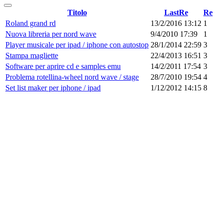
Titolo
LastRe
Re
Roland grand rd
13/2/2016 13:12
1
Nuova libreria per nord wave
9/4/2010 17:39
1
Player musicale per ipad / iphone con autostop
28/1/2014 22:59
3
Stampa magliette
22/4/2013 16:51
3
Software per aprire cd e samples emu
14/2/2011 17:54
3
Problema rotellina-wheel nord wave / stage
28/7/2010 19:54
4
Set list maker per iphone / ipad
1/12/2012 14:15
8