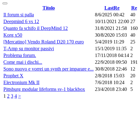
Titolo
LastRe
Re
Il forum si palla
8/6/2025 00:42
40
Deepmind 6 vs 12
10/11/2021 22:00
27
Quanto fa schifo il DeepMind 12
31/8/2021 21:58
160
Korg x50
30/8/2020 15:03
40
[Mercatino] Vendo Roland D20 170 euro
5/4/2019 11:29
25
T-Amp su monitor passivi
15/1/2019 11:35
2
Problema forum.
17/11/2018 04:14
2
Come mai i dischi...
22/9/2018 09:50
191
Sono nuovo e vorrei un synth per imparare e...
30/8/2018 22:46
12
Prophet X
2/8/2018 15:03
20
Electronium Mk II
7/6/2018 10:24
2
Pittsburg modular lifeforms sv-1 blackbox
23/4/2018 23:40
5
1
2
3
4
>