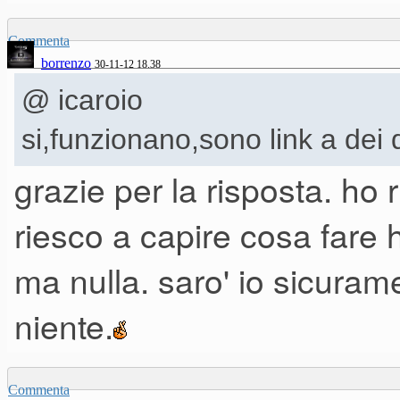
Commenta
borrenzo
qui i link per demo e PDF con 
30-11-12 18.38
@ icaroio
si,funzionano,sono link a dei 
https://www.yousendit.com/dl
grazie per la risposta. ho 
phi_action=app/orchestra
riesco a capire cosa fare
03002124310600000000%25
ma nulla. saro' io sicuram
https://www.yousendit.com/dl
niente.
phi_action=app/orchestra
03002124310600000000%25
Commenta