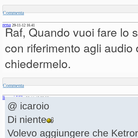
Commenta
rena
29-11-12 16.41
Raf, Quando vuoi fare lo
con riferimento agli audi
chiedermelo.
Commenta
linomidifile
29-11-12 22.06
@ icaroio
Di niente
Volevo aggiungere che Ketro