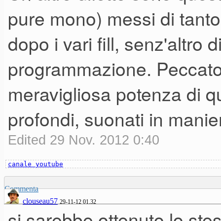
pure mono) messi di tanto i
dopo i vari fill, senz'altro 
programmazione. Peccato,
meravigliosa potenza di que
profondi, suonati in manie
Edited 29 Nov. 2012 0:40
canale youtube
Commenta
clouseau57
29-11-12 01.32
si sarebbe ottenuto lo st