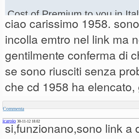
Cost of Premium to you in Italy
ciao carissimo 1958. sono 
the new HD and send us back 
incolla emtro nel link ma n
$80.00 more and keep both!
gentilmente conferma di ch
se sono riusciti senza pro
Cost of expansion memory ($15
current AUDYA 5 (Depends on
che cd 1958 ha elencato, 
send us picture of your Sound
board with the 6 outputs atta
Commenta
cannot accept the memory, we 
icaroio
30-11-12 18.02
si,funzionano,sono link a 
Hard Drive.