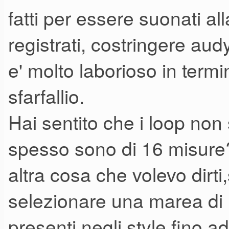
fatti per essere suonati all
da ottenere una traccia unica
Un altro difetto sono questi orr
registrati, costringere aud
messi di tanto in tanto tra un pa
e' molto laborioso in termin
senz'altro difetto imputabile 
sfarfallio.
Peccato, perchè rovinano la m
Hai sentito che i loop non
di batteria così veri, profondi
spesso sono di 16 misure
professionale...
altra cosa che volevo dirti
Edited 29 Nov. 2012 0:40
selezionare una marea di
presenti negli style fino ad