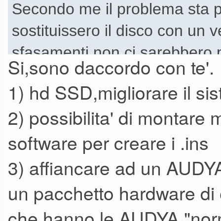
Secondo me il problema sta pr
sostituissero il disco con un v
sfasamenti non ci sarebbero pi
Si,sono daccordo con te'.
un hardware già molto vecchi
1) hd SSD,migliorare il si
peccato perchè alla base c'è 
2) possibilita' di montare m
Evidenziai già anni fa questo 
software per creare i .ins
me che ho un orecchio molto 
sentire questi loops che tra u
3) affiancare ad un AUDYA 
letteralmente staccano.
un pacchetto hardware di e
Sinceramente confido in un a
che hanno le AUDYA "norm