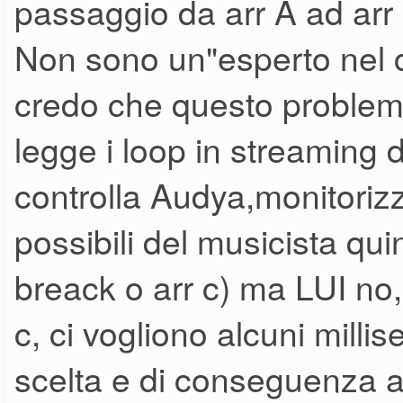
passaggio da arr A ad arr B 
quello "drum") devo dire che la
Non sono un"esperto nel 
suonati da batteristi in carne
credo che questo problema
paura!! Molto, ma molto meglio
legge i loop in streaming 
Pa2xpro, che sono semplicem
controlla Audya,monitorizz
sente.
possibili del musicista qui
Ora però gli esperti nel cam
breack o arr c) ma LUI no
perchè quando si vuole cambi
c, ci vogliono alcuni milli
sfarfallano vistosamente, per
scelta e di conseguenza a
qualche secondo. Capisco che