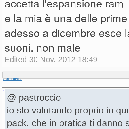
accetta l'espansione ram
phi_action=app/orchestra
e la mia è una delle prime 
03002124310600000000%25
adesso a dicembre esce la 
suoni. non male
Edited 30 Nov. 2012 18:49
Commenta
icaroio
30-11-12 20.32
@ pastroccio
io sto valutando proprio in que
pack. che in pratica ti danno s