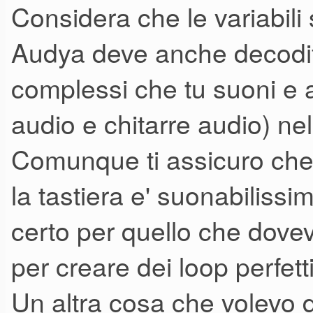
Considera che le variabili 
deve essere un mezzo disastr
Audya deve anche decodif
complessi che tu suoni e 
Ho notato poi un altro aspetto
audio e chitarre audio) ne
analogico dentro Cubase i loop
variazioni, ending etc, il risul
Comunque ti assicuro che n
qui la cosa è scontata. Ciò c
la tastiera e' suonabilissi
bpm sia sempre costante in qu
certo per quello che dovevi
sfasamento di alcuni milliseco
per creare dei loop perfetti
vivo non si nota, ma in studio
Un altra cosa che volevo d
costretto a passare un paio di 