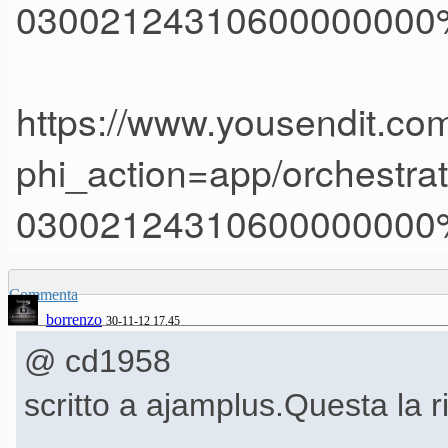
03002124310600000000
https://www.yousendit.com
phi_action=app/orches
03002124310600000000
Commenta
borrenzo
30-11-12 17.45
@ cd1958
scritto a ajamplus.Questa la 