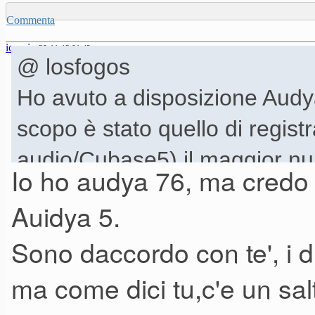
Commenta
icaroio
29-11-12 01.42
@ losfogos
Ho avuto a disposizione Audy
scopo è stato quello di regist
audio/Cubase5) il maggior num
Io ho audya 76, ma credo c
batteria con i vari intro, variazi
Auidya 5.
contesti.
Sono daccordo con te', i d
ma come dici tu,c'e un salt
Premettendo che non ho avuto 
suono e arrangiamento (l'unic