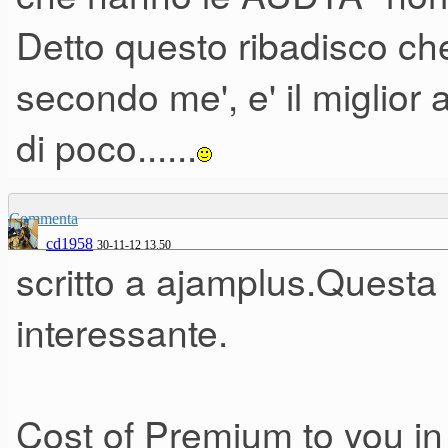
player negli styles in modo ch
Detto questo ribadisco che p
sovrappongono.
secondo me', e' il miglio
Guardando alla concorrenza, 
di poco......
stesso percorso inizialmente u
s950).
Commenta
L'hanno venturo dovrebbe usc
cd1958
30-11-12 13.50
scritto a ajamplus.Questa
punto di forza dovrebbe avere
bordo
interessante.
Cost of Premium to you in 