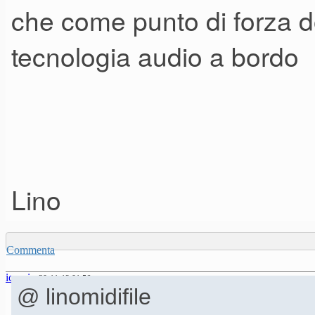
che come punto di forza 
tecnologia audio a bordo
Lino
Commenta
icaroio
30-11-12 01.56
@ linomidifile