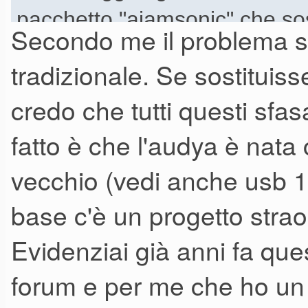
pacchetto "ajamsonic",che sost
Secondo me il problema st
cambia con uno piu performan
tradizionale. Se sostituiss
problema di "saltino" e che vie
credo che tutti questi sfas
drum loop e style.
fatto è che l'audya è nata
vecchio (vedi anche usb 1
base c'è un progetto strao
Evidenziai già anni fa que
forum e per me che ho un 