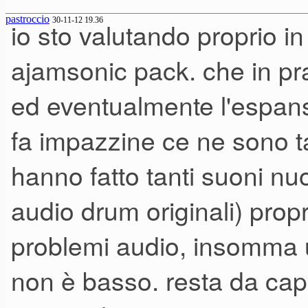
pastroccio
30-11-12 19.36
io sto valutando proprio in 
https://www.yousendit.com/dl
ajamsonic pack. che in pra
phi_action=app/orchestra
ed eventualmente l'espan
03002124310600000000%25
fa impazzine ce ne sono ta
hanno fatto tanti suoni nuovi
https://www.yousendit.com/dl
phi_action=app/orchestra
audio drum originali) propr
03002124310600000000%25
problemi audio, insomma un
non è basso. resta da capi
https://www.yousendit.com/dl