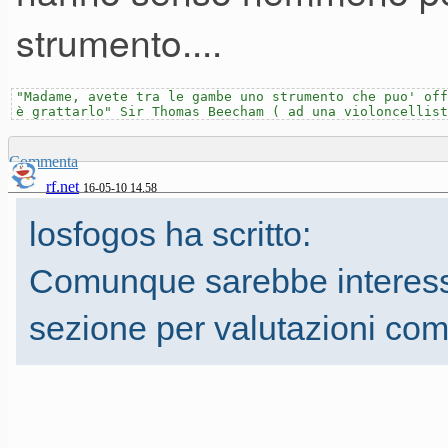
strumento....
praticamente quanto un Triton.
conto.
"Madame, avete tra le gambe uno strumento che puo' off
è grattarlo" Sir Thomas Beecham ( ad una violoncellist
Non sarebbe comodo?
Commenta
rf.net
16-05-10 14.58
losfogos ha scritto:
Comunque sarebbe interessa
sezione per valutazioni com