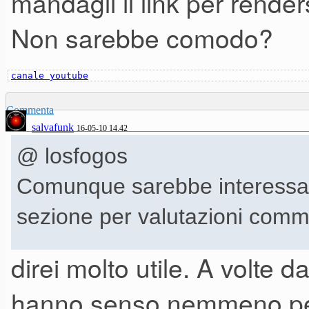
mandagli il link per render
Non sarebbe comodo?
canale youtube
Commenta
salvafunk
16-05-10 14.42
@ losfogos
Comunque sarebbe interessant
sezione per valutazioni comme
direi molto utile. A volte 
Così quando capiti con un fis
hanno senso nemmeno per i 
a 700 euro solo perchè hanno