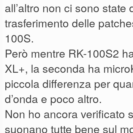
momento non avevo dato peso
all’altro non ci sono state d
"appiattito", dando colpa ad u
trasferimento delle patch
che avrebbe dovuto mettermi
100S.
odore di muffa della custodia
Però mentre RK-100S2 ha
stato tenuto per molto tempo
XL+, la seconda ha micr
interrato).
piccola differenza per qu
Fatta questa premessa, RK-10
100, una Keytar uscita sul me
d’onda e poco altro.
controller MIDI. Oggi è in cat
Non ho ancora verificato 
per un leggero aggiornamento
suonano tutte bene sul mo