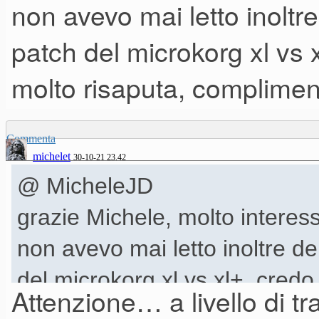
non avevo mai letto inoltre 
dalle dimensioni relativament
patch del microkorg xl vs 
controlli fisici un po' più avanz
sintetizzatore o workstation 
molto risaputa, compliment
un paio di anni fa l'avevo vis
perché geograficamente molto
Commenta
michelet
30-10-21 23.42
di trovare un accordo con il 
@ MicheleJD
arrivato. Quest'anno ad agos
grazie Michele, molto interes
che, fortunatamente, è riuscito
non avevo mai letto inoltre del
Purtroppo la mia prova sul ca
del microkorg xl vs xl+. cred
Attenzione… a livello di tr
ripensandoci, probabilmente l
complimenti!