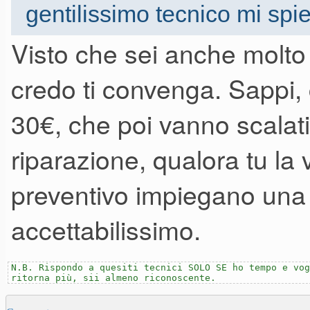
gentilissimo tecnico mi spie
nuovo ha un prezzo di listino 
scheda di amplificazione, s
Visto che sei anche molto 
Per inciso, anch'io cerco di t
conservati... ma non è sempre
si erano bruciati. Se avess
credo ti convenga. Sappi,
funzionamento. Infatti la mia
intero, la spesa sarebbe st
30€, che poi vanno scalati
al nuovo, ma era guasta... e n
mi ha detto di aver trovato 
riparazione, qualora tu la 
preventivo impiegano una
accettabilissimo.
Grazie Michele per la segnal
N.B. Rispondo a quesiti tecnici SOLO SE ho tempo e vog
Avrei un Roland D550 con pro
ritorna più, sii almeno riconoscente.
chiederò un preventivo.