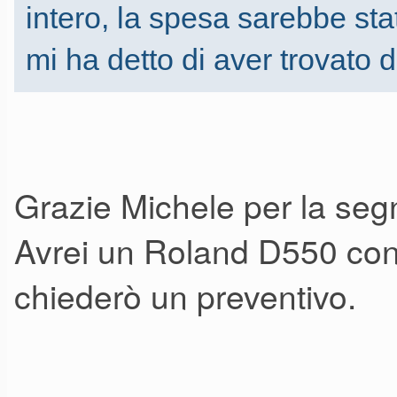
intero, la spesa sarebbe st
bank change.
mi ha detto di aver trovato d
Come sintetizzatore, RK-100
un motore di sintesi a 8 voci
più che sufficiente per uno str
Grazie all'Editor è possibile 
Grazie Michele per la seg
impostare su Monofonico, ott
Avrei un Roland D550 con 
spessore. La disponibilità in 
chiederò un preventivo.
patches, una parte dedicata a
Vista la somiglianza dei motori
le patches del modello RK-100