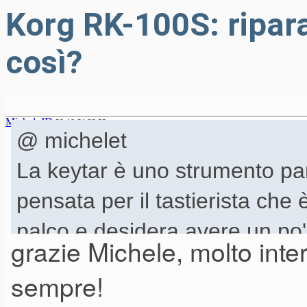
Korg RK-100S: ripara
così?
MicheleJD
30-10-21 22.23
@ michelet
La keytar è uno strumento par
pensata per il tastierista che 
palco e desidera avere un po'd
grazie Michele, molto inte
un
topo di studio
, è uno stru
sempre!
certo interesse, in qualità di "