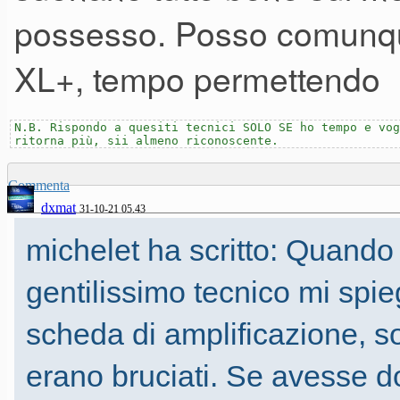
uguale al modello del 2014.
possesso. Posso comunqu
Cosa ne penso di RK-100S? Co
XL+, tempo permettendo
simpatico, maneggevole, la s
molto reattiva. I controlli son
N.B. Rispondo a quesiti tecnici SOLO SE ho tempo e vog
ritorna più, sii almeno riconoscente.
ergonomicamente facili da ragg
Commenta
tastiera è spettacolare, si in
dxmat
31-10-21 05.43
l'arpeggiatore (che peraltro 
michelet ha scritto: Quando a
meglio).
gentilissimo tecnico mi spieg
Come limite (relativo) ci sono
scheda di amplificazione, so
quali salvare le patches pref
erano bruciati. Se avesse do
e se sia possibile inviare pro