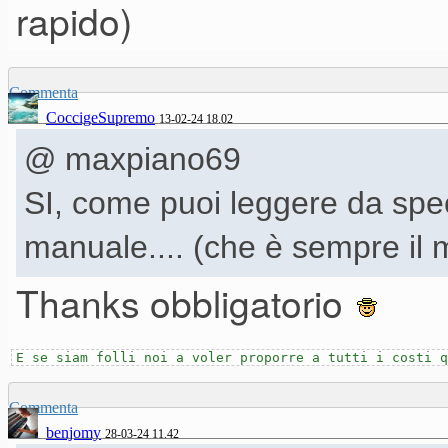
rapido)
Commenta
CoccigeSupremo
13-02-24 18.02
@ maxpiano69
SI, come puoi leggere da speci
manuale.... (che è sempre il 
Thanks obbligatorio
E se siam folli noi a voler proporre a tutti i costi 
Commenta
benjomy
28-03-24 11.42