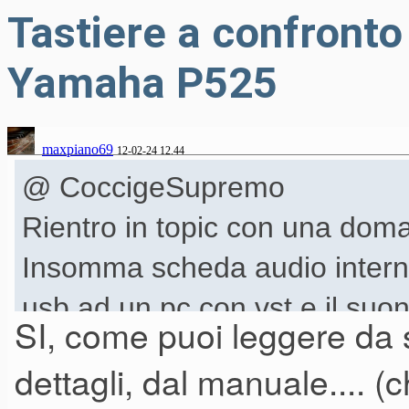
Tastiere a confront
Yamaha P525
maxpiano69
12-02-24 12.44
@ CoccigeSupremo
Rientro in topic con una doma
Insomma scheda audio interna
usb ad un pc con vst e il suon
SI, come puoi leggere da 
casse collegata alla tastiera)
dettagli, dal manuale.... 