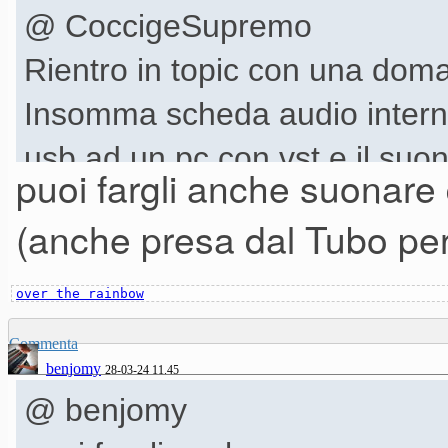
@ CoccigeSupremo
Rientro in topic con una doma
Insomma scheda audio interna
usb ad un pc con vst e il suon
puoi fargli anche suonare 
casse collegata alla tastiera)
(anche presa dal Tubo pe
over the rainbow
Commenta
benjomy
28-03-24 11.45
@ benjomy