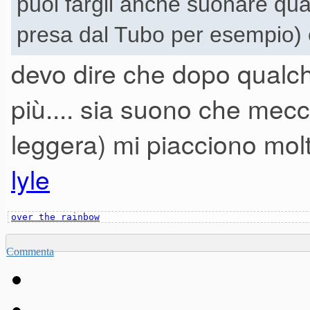
puoi fargli anche suonare qua
presa dal Tubo per esempio) 
devo dire che dopo qualc
più.... sia suono che mec
leggera) mi piacciono mol
lyle
over the rainbow
Commenta