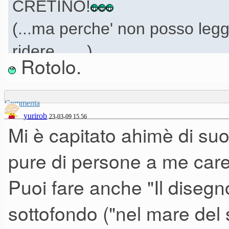
CRETINO!
(...ma perche' non posso leg
ridere.......)
Rotolo.
Commenta
yurirob
23-03-09 15.56
Mi è capitato ahimè di suo
pure di persone a me care
Puoi fare anche "Il disegn
sottofondo ("nel mare del s