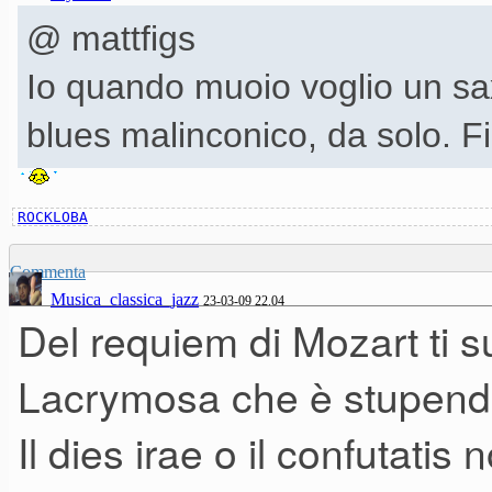
@ mattfigs
Io quando muoio voglio un sax
blues malinconico, da solo. Fi
ROCKLOBA
Commenta
Musica_classica_jazz
23-03-09 22.04
Del requiem di Mozart ti sug
Lacrymosa che è stupend
Il dies irae o il confutatis 