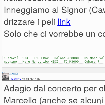
Inneggiamo al Signor (Cava
drizzare i peli
link
Solo che ci vorrebbe un co
Kurzweil PC3X - EMU Emax - Roland JP8080 - DS MonoEvol
machine - Korg Monotribe MIDI - TC M3000 - Cubase 7 - 
Commenta
Asterix
23-03-09 10.29
Adagio dal concerto per o
Marcello (anche se alcuni