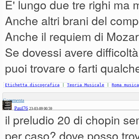
E' lungo due tre righi ma mo
Anche altri brani del comp
Anche il requiem di Mozart
Se dovessi avere difficoltà 
puoi trovare o farti qualch
Etichetta discografica
|
Teoria Musicale
|
Roma musica
Commenta
Paul76
23-03-09 00.59
il preludio 20 di chopin se
per caso? dove posso trova