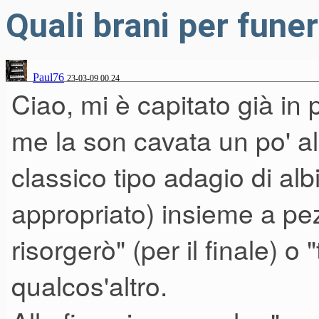
Quali brani per fune
Paul76
23-03-09 00.24
Ciao, mi è capitato già in
me la son cavata un po' a
classico tipo adagio di alb
appropriato) insieme a pezz
risorgerò" (per il finale) o 
qualcos'altro.