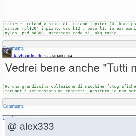
tatiere: roland v sinth gt, roland jupiter 80, korg pa
samson mpl1204 impianto qsc k12 , bose l1, in ear moni
nylon, pod hd300, microfoni rode s1, akg radio
Commenta
keyboardmadness
23-03-09 13.04
Vedrei bene anche "Tutti 
Ho una grandissima collezione di macchine fotografiche
forumer è interessato mi contatti. Assicuro la max ser
Commenta
anonimo
23-03-09 13.25
@ alex333