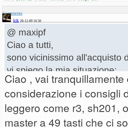
Commenta
kik
28-12-09 16.50
@ maxipf
Ciao a tutti,
sono vicinissimo all'acquist
vi spiego la mia situazione:
Ciao , vai tranquillamente
Tastiere: ho M3 e fantom x7 e
considerazione i consigli 
uso praticamente più da qua
leggero come r3, sh201, o q
Gruppi: suono nel solito grup
master a 49 tasti che ci 
anche in un gruppo ska, regg