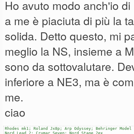
Ho avuto modo anch'io d
a me è piaciuta di più la 
solida. Detto questo, mi pa
meglio la NS, insieme a M3
sono da sottovalutare. Dev
inferiore a NE3, ma è co
me.
ciao
Rhodes mk1; Roland Jx8p; Arp Odyssey; Behringer Model 
Nord Lead 2; Crumar Seven; Nord Stage 2ex