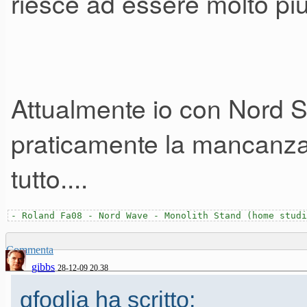
riesce ad essere molto più 
come una SH-201.
E' esattamente l'accoppiata 
Attualmente io con Nord S
quando ho messo insieme ques
nemmeno l'esigenza di pensare 
praticamente la mancanza d
volta ho sentito la mancanza d
tutto....
ho semplicemente collegato 
- Roland Fa08 - Nord Wave - Monolith Stand (home studi
ho risolto.
Commenta
gibbs
28-12-09 20.38
La mancanza del pitch bender 
gfoglia ha scritto: