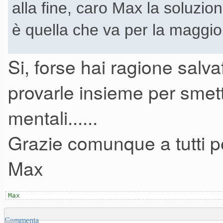
alla fine, caro Max la soluzion
è quella che va per la maggior
Si, forse hai ragione sal
vero che il NE è monotimbrico
provarle insieme per smette
assicuro che sono questioni a
mentali......
Grazie comunque a tutti per
Max
Max
Commenta