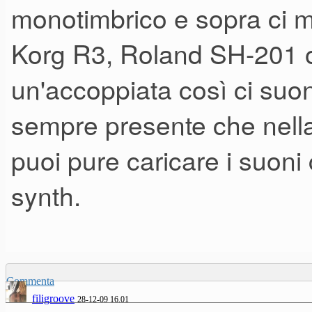
monotimbrico e sopra ci m
Korg R3, Roland SH-201 o
un'accoppiata così ci suoni
sempre presente che nell
puoi pure caricare i suoni
synth.
Commenta
filigroove
28-12-09 16.01