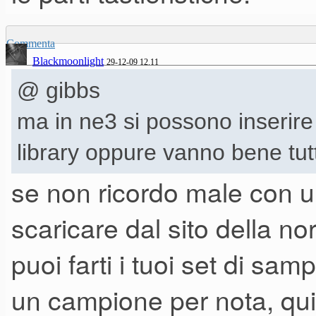
perchè ho tirato in ballo il N
Commenta
mancanza di mellotron e campi
Blackmoonlight
29-12-09 12.11
versatilità. Quello che mi lasc
@ gibbs
valutano la sezione organi de
ma in ne3 si possono inserire
ex, e per me gli organi sono f
library oppure vanno bene tut
Max
se non ricordo male con u
scaricare dal sito della n
puoi farti i tuoi set di s
un campione per nota, qui