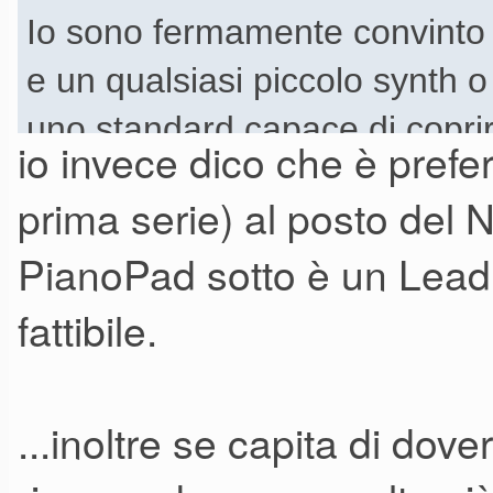
Io sono fermamente convinto
e un qualsiasi piccolo synth 
uno standard capace di coprir
io invece dico che è pref
prima serie) al posto del 
Dopo tutto, un tastierista cos'è
PianoPad sotto è un Lead
piani acustici, elettrici, organi
fattibile.
ottima qualità. Manca qualco
qualcosa "di accompagnamento
degli accordi col piano sotto 
...inoltre se capita di dov
monofonica. Per questo basta