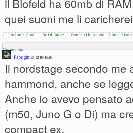
praticamente la mancanza di
il Blofeld ha 60mb di RAM
tutto....
quei suoni me li caricherei 
- Roland Fa08 - Nord Wave - Monolith Stand (home studi
Commenta
non conosco il blofeld,
Fabright
29-12-09 16.03
Il nordstage secondo me al
hammond, anche se legger
ma se dovessi suonare parti d
Anche io avevo pensato a
(m50, Juno G o Di) ma cred
compact ex.