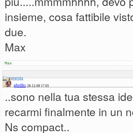
più.....mmmmhhhh, devo p
"perdere" il meno possibile in 
insieme, cosa fattibile vis
peso.
due.
La differenza di prezzo tra le
Max
Max
Soluzione 1: Nord Electro 3 e
Commenta
120€.
gbrillo
28-12-09 17.05
..sono nella tua stessa id
Soluzione 2: Nord stage com
recarmi finalmente in un 
Entrambe le soluzioni potrebb
Ns compact..