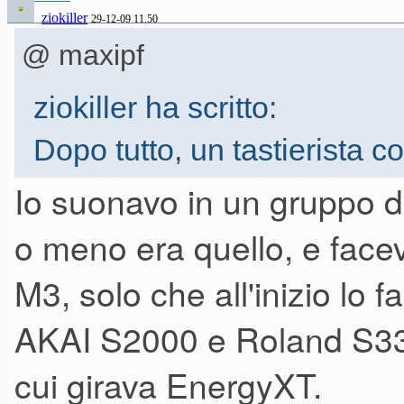
ziokiller
29-12-09 11.50
@ maxipf
ziokiller ha scritto:
Dopo tutto, un tastierista co
cioè piani acustici, elettric
Io suonavo in un gruppo da
tutti, e tutti di ottima qualità
o meno era quello, e facev
M3, solo che all'inizio lo 
Con il gruppo disco '70/'80 uti
AKAI S2000 e Roland S330, p
nella stessa combi su M3, graz
cui girava EnergyXT.