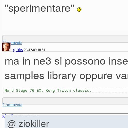
"sperimentare"
Commenta
gibbs
28-12-09 18.51
ma in ne3 si possono inser
samples library oppure va
Nord Stage 76 EX; Korg Triton classic;
Commenta
gfoglia
28-12-09 19.05
@ ziokiller