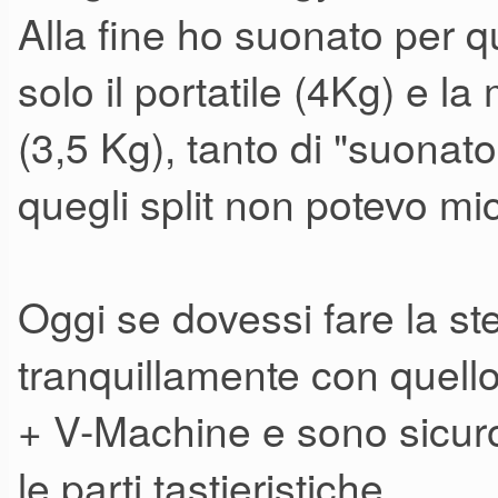
stanno stretti anche i 73 tasti, 
Alla fine ho suonato per 
violini, brass e campioni vari 
solo il portatile (4Kg) e 
es. l'intro di beat it oppure il f
(3,5 Kg), tanto di "suonato
piuttosto che i gabbiani di Un
quegli split non potevo mic
soluzione che mi suggerisci s
molto valida.
Con il NE3 avrei una degna por
Oggi se dovessi fare la ste
elettromeccanici ed anche mell
tranquillamente con quel
potrei permettermi la scheda 
+ V-Machine e sono sicuro
benino la comodità di portarm
le parti tastieristiche.
programmato per ogni pezzo e