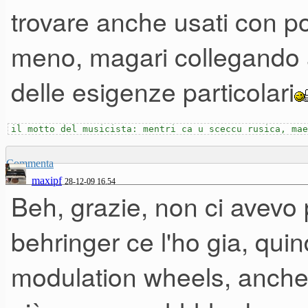
smodato bisogno di un hammo
trovare anche usati con p
libreria Organimation per M3
meno, magari collegando 
soddisfare.
delle esigenze particolari
Ho pensato che la cosa miglior
il motto del musicista: mentri ca u sceccu rusica, mae
il negoziante mi ha fatto un'o
Commenta
maxipf
28-12-09 16.54
le srx (forse domani viene a rit
Beh, grazie, non ci avevo
behringer ce l'ho gia, quin
L'm3-73 con flight case pesa 
modulation wheels, anche 
per cui ho pensato a due solu