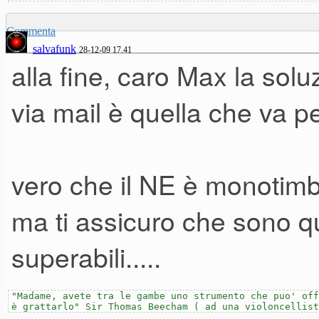
Ah, dimenticavo, ad oggi ho p
Commenta
salvafunk
piaciuto parecchio, del NE ho 
28-12-09 17.41
alla fine, caro Max la solu
sembra decisamente più "leg
via mail è quella che va pe
Grassie.
Max
vero che il NE è monotimb
ma ti assicuro che sono 
superabili.....
"Madame, avete tra le gambe uno strumento che puo' off
è grattarlo" Sir Thomas Beecham ( ad una violoncellist