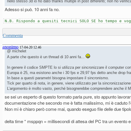
nello stesso 3d io ho dato thanks multipli in post differenti; non ho veri
Adesso si può. 10 anni fa no.
N.B. Rispondo a quesiti tecnici SOLO SE ho tempo e vog
Commenta
anonimo
17-04-20 12.46
@ michelet
A parte che questo è un thread di 10 anni fa...
In genere il codice SMPTE lo si utilizza per sincronizzare il computer c
Europa è 25, ma esistono anche i 30 fps e 29,97 fps detto anche drop fr
In base a questi parametri bisogna impostare il sincronismo.
Tick per quarto di nota, in genere, viene utilizzato per la sincronizzazion
L’argomento è molto vasto, perché bisognerebbe comprendere anche il M
se sei un esperto di questo formato parla pure, sto appunto lavorand
documentazione che secondo me è fatta malissimo, mi è caduto l'oc
Non mi è chiaro però come mai, quando eseguo file delle due tipolo
delta time * msppqn = millisecondi di attesa del PC tra un evento e l