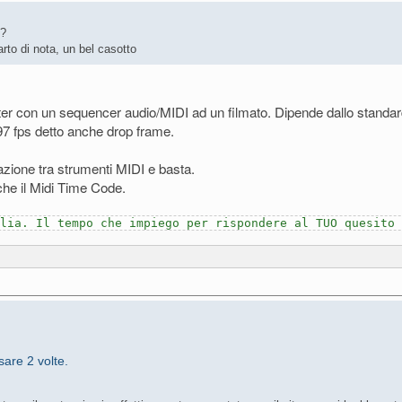
o?
rto di nota, un bel casotto
uter con un sequencer audio/MIDI ad un filmato. Dipende dallo standard
97 fps detto anche drop frame.
zazione tra strumenti MIDI e basta.
he il Midi Time Code.
lia. Il tempo che impiego per rispondere al TUO quesito
sare 2 volte.