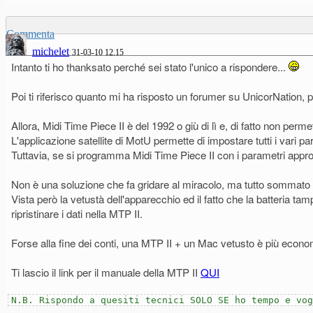
Commenta
michelet
31-03-10 12.15
Intanto ti ho thanksato perché sei stato l'unico a rispondere...
Poi ti riferisco quanto mi ha risposto un forumer su UnicorNation, 
Allora, Midi Time Piece II è del 1992 o giù di lì e, di fatto non p
L'applicazione satellite di MotU permette di impostare tutti i var
Tuttavia, se si programma Midi Time Piece II con i parametri approp
Non è una soluzione che fa gridare al miracolo, ma tutto sommato è 
Vista però la vetustà dell'apparecchio ed il fatto che la batteria 
ripristinare i dati nella MTP II.
Forse alla fine dei conti, una MTP II + un Mac vetusto è più econ
Ti lascio il link per il manuale della MTP II
QUI
N.B. Rispondo a quesiti tecnici SOLO SE ho tempo e vog