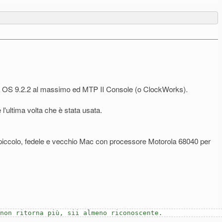
i gira OS 9.2.2 al massimo ed MTP II Console (o ClockWorks).
l'ultima volta che è stata usata.
 un piccolo, fedele e vecchio Mac con processore Motorola 68040 per
 non ritorna più, sii almeno riconoscente.