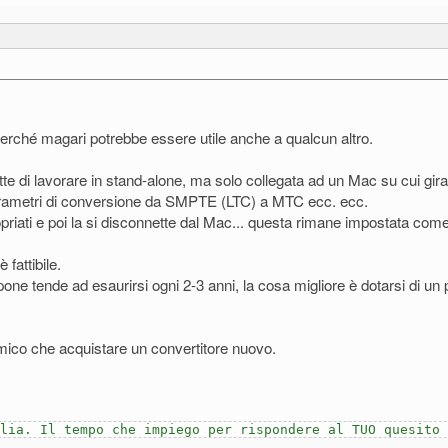
perché magari potrebbe essere utile anche a qualcun altro.
ermette di lavorare in stand-alone, ma solo collegata ad un Mac su cu
i parametri di conversione da SMPTE (LTC) a MTC ecc. ecc.
riati e poi la si disconnette dal Mac... questa rimane impostata come 
fattibile.
tampone tende ad esaurirsi ogni 2-3 anni, la cosa migliore è dotarsi di
omico che acquistare un convertitore nuovo.
lia. Il tempo che impiego per rispondere al TUO quesito