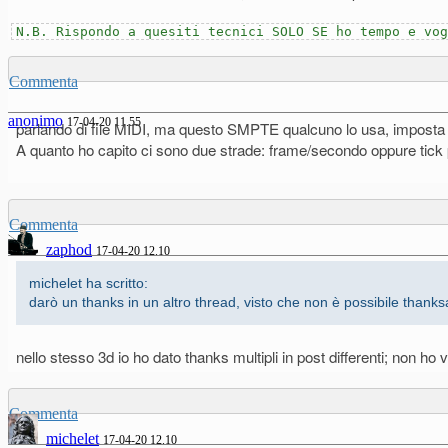
N.B. Rispondo a quesiti tecnici SOLO SE ho tempo e vog
Commenta
anonimo
17-04-20 11.55
parlando di file MIDI, ma questo SMPTE qualcuno lo usa, imposta 
A quanto ho capito ci sono due strade: frame/secondo oppure tick p
Commenta
zaphod
17-04-20 12.10
michelet ha scritto:
darò un thanks in un altro thread, visto che non è possibile thanks
nello stesso 3d io ho dato thanks multipli in post differenti; non h
Commenta
michelet
17-04-20 12.10