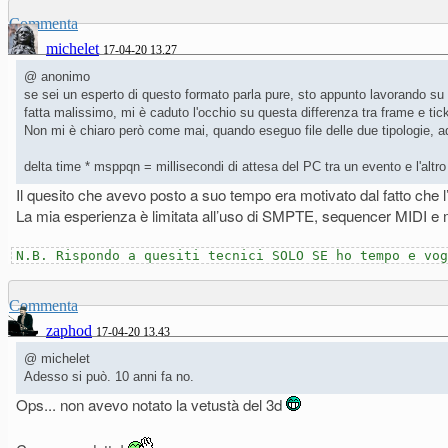
Commenta
michelet
17-04-20 13.27
@ anonimo
se sei un esperto di questo formato parla pure, sto appunto lavorando su 
fatta malissimo, mi è caduto l'occhio su questa differenza tra frame e tick
Non mi è chiaro però come mai, quando eseguo file delle due tipologie, a
delta time * msppqn = millisecondi di attesa del PC tra un evento e l'altro
Il quesito che avevo posto a suo tempo era motivato dal fatto che l
La mia esperienza è limitata all’uso di SMPTE, sequencer MIDI e mu
N.B. Rispondo a quesiti tecnici SOLO SE ho tempo e vog
Commenta
zaphod
17-04-20 13.43
@ michelet
Adesso si può. 10 anni fa no.
Ops... non avevo notato la vetustà del 3d