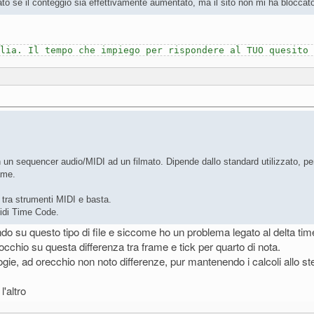
ficato se il conteggio sia effettivamente aumentato, ma il sito non mi ha blocc
lia. Il tempo che impiego per rispondere al TUO quesito
on un sequencer audio/MIDI ad un filmato. Dipende dallo standard utilizzato, p
ame.
e tra strumenti MIDI e basta.
idi Time Code.
o su questo tipo di file e siccome ho un problema legato al delta time 
chio su questa differenza tra frame e tick per quarto di nota.
gie, ad orecchio non noto differenze, pur mantenendo i calcoli allo 
'altro