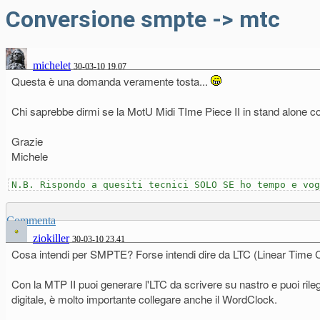
Conversione smpte -> mtc
michelet
30-03-10 19.07
Questa è una domanda veramente tosta...
Chi saprebbe dirmi se la MotU Midi TIme Piece II in stand alone
Grazie
Michele
N.B. Rispondo a quesiti tecnici SOLO SE ho tempo e vog
Commenta
ziokiller
30-03-10 23.41
Cosa intendi per SMPTE? Forse intendi dire da LTC (Linear Time C
Con la MTP II puoi generare l'LTC da scrivere su nastro e puoi ri
digitale, è molto importante collegare anche il WordClock.