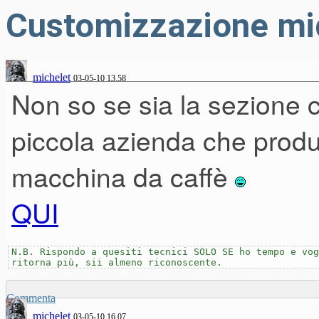
Customizzazione mi
michelet
03-05-10 13.58
Non so se sia la sezione 
piccola azienda che produ
macchina da caffè
QUI
N.B. Rispondo a quesiti tecnici SOLO SE ho tempo e vog
ritorna più, sii almeno riconoscente.
Commenta
michelet
03-05-10 16.07