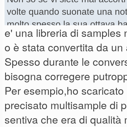
volte quando suonate una nota
molto spesso la sua ottava b
e' una libreria di samples
non lo trovate sbagliato?
o è stata convertita da un
una libreria non dovrebbe offr
Spesso durante le conversi
inoltre a volte ho notato che
bisogna corregere putro
ce ne' un altro ,
e cioe' il suono e' campionat
Per esempio,ho scaricato 
ottava sotto o un ottava sop
precisato multisample di pi
sentiva che era di qualità m