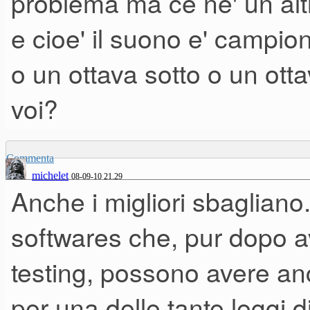
problema ma ce ne' un altr
e cioe' il suono e' campio
o un ottava sotto o un ot
voi?
Commenta
michelet
08-09-10 21.29
Anche i migliori sbagliano
softwares che, pur dopo av
testing, possono avere anco
per una delle tante leggi d