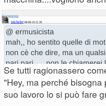
Commenta
michelet
08-09-10 21.39
@ ermusicista
mah,, ho sentito quelle di moti
non cè che dire, ma un qualsia
pari pari..... non le chiamerei
Se tutti ragionassero come
sfruttano i multisample intern
"Hey, ma perché bisogna 
soldi....
suo lavoro lo si può fare g