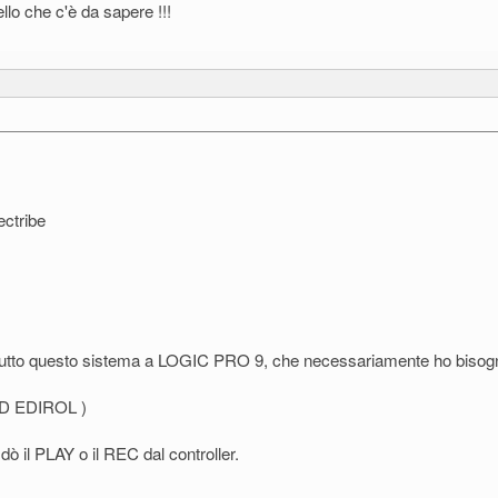
llo che c'è da sapere !!!
ectribe
o questo sistema a LOGIC PRO 9, che necessariamente ho bisogno si
ND EDIROL )
 il PLAY o il REC dal controller.