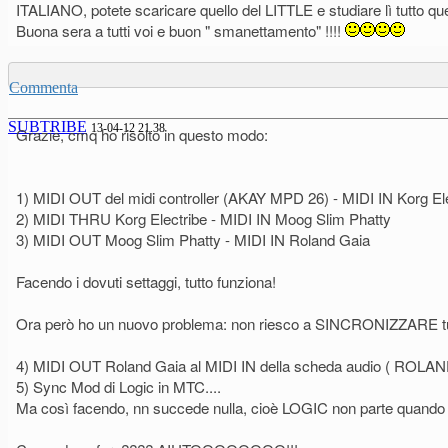
ITALIANO, potete scaricare quello del LITTLE e studiare lì tutto que
Buona sera a tutti voi e buon " smanettamento" !!!!
Commenta
SUBTRIBE
13-04-12 21.38
Grazie, cmq ho risolto in questo modo:
1) MIDI OUT del midi controller (AKAY MPD 26) - MIDI IN Korg El
2) MIDI THRU Korg Electribe - MIDI IN Moog Slim Phatty
3) MIDI OUT Moog Slim Phatty - MIDI IN Roland Gaia
Facendo i dovuti settaggi, tutto funziona!
Ora però ho un nuovo problema: non riesco a SINCRONIZZARE tutt
4) MIDI OUT Roland Gaia al MIDI IN della scheda audio ( ROLA
5) Sync Mod di Logic in MTC....
Ma così facendo, nn succede nulla, cioè LOGIC non parte quando dò