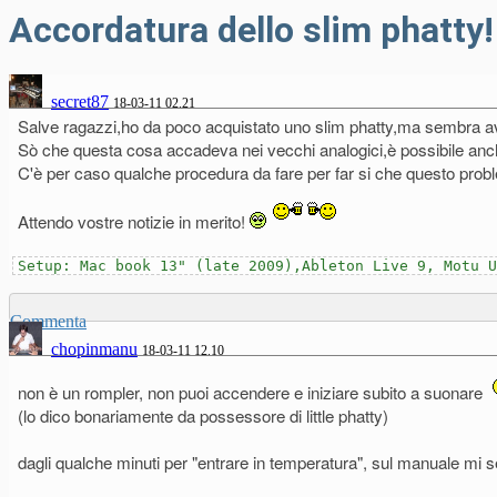
Accordatura dello slim phatty!
secret87
18-03-11 02.21
Salve ragazzi,ho da poco acquistato uno slim phatty,ma sembra av
Sò che questa cosa accadeva nei vecchi analogici,è possibile anch
C'è per caso qualche procedura da fare per far si che questo prob
Attendo vostre notizie in merito!
Setup: Mac book 13" (late 2009),Ableton Live 9, Motu 
Commenta
chopinmanu
18-03-11 12.10
non è un rompler, non puoi accendere e iniziare subito a suonare
(lo dico bonariamente da possessore di little phatty)
dagli qualche minuti per "entrare in temperatura", sul manuale mi s