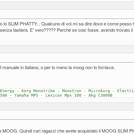
oco lo SLIM PHATTY... Qualcuno di voi mi sa dire dove e come posso tr
za tastiera. E' vero????? Perché se così fosse, avendo trovato il 
 il manuale in italiano, o per lo meno la moog non lo fornisce.
Energy - Korg Monotribe - Monotron - Microkorg - Electri
500 - Yamaha MP5 - Lexicon Mpx 100 - Akg C3000B
isce MOOG. Quindi cari ragazzi che avete acquistato il MOOG SLIM