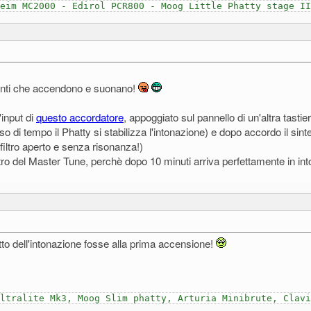
heim MC2000 - Edirol PCR800 - Moog Little Phatty stage I
ti finti che accendono e suonano!
'input di
questo accordatore
, appoggiato sul pannello di un'altra tastier
sso di tempo il Phatty si stabilizza l'intonazione) e dopo accordo il si
iltro aperto e senza risonanza!)
ro del Master Tune, perchè dopo 10 minuti arriva perfettamente in into
tto dell'intonazione fosse alla prima accensione!
Ultralite Mk3, Moog Slim phatty, Arturia Minibrute, Clav