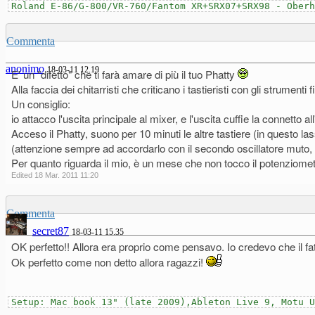
Roland E-86/G-800/VR-760/Fantom XR+SRX07+SRX98 - Ober
Commenta
anonimo
18-03-11 12.19
E' un "difetto" che ti farà amare di più il tuo Phatty
Alla faccia dei chitarristi che criticano i tastieristi con gli strumen
Un consiglio:
io attacco l'uscita principale al mixer, e l'uscita cuffie la connetto all
Acceso il Phatty, suono per 10 minuti le altre tastiere (in questo la
(attenzione sempre ad accordarlo con il secondo oscillatore muto, f
Per quanto riguarda il mio, è un mese che non tocco il potenziomet
Edited 18 Mar. 2011 11:20
Commenta
secret87
18-03-11 15.35
OK perfetto!! Allora era proprio come pensavo. Io credevo che il fa
Ok perfetto come non detto allora ragazzi!
Setup: Mac book 13" (late 2009),Ableton Live 9, Motu 