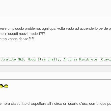
ere un piccolo problema: ogni qual volta vado ad accenderlo perde p
e in questi nuovi modelli?!?
lema venga risolto?!?!
Ultralite Mk3, Moog Slim phatty, Arturia Minibrute, Clav
embra sia scritto di aspettare all'incirca un quarto d'ora, comunque pu