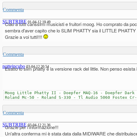
Commenta
SUBTRIBE
01-04-12 19.49
Ciao a tutti carissimi musicisti e fruitori moog. Ho comprato da p
sembra d'aver capito che lo SLIM PHATTY sia il LITTLE PHATTY sen
Grazie a voi tutti!!!!
Commenta
notteincubo
03-04-12 20.54
Esatto lo slim phatty è la versione rack del little. Non penso esista
Moog Little Phatty II - Doepfer MAQ-16 - Doepfer Dark 
Roland Mc-50 - Roland S-330 - Tl Audio 5060 Fostex Cr-
Commenta
SUBTRIBE
03-04-12 21.36
Grazie per l'informazione!!!
Un'altra conferma mi è stata data dalla MIDIWARE che distribu