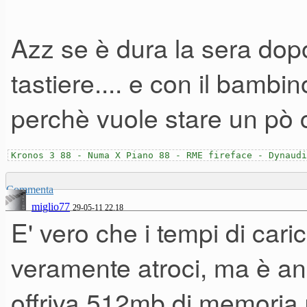
In altre parole, molti di noi fan
Azz se è dura la sera dopo
sera, dopo una giornata di la
tastiere.... e con il bamb
distrutti, con il desiderio di 
moribondo.
perchè vuole stare un pò c
Molti di noi considerano la m
Kronos 3 88 - Numa X Piano 88 - RME fireface - Dynaudi
dedicare "ritagli" di tempo, vi
Commenta
guadagnamo alcun quattrino.
miglio77
29-05-11 22.18
E' vero che i tempi di car
Allora, voglio dire, ci manch
professionista come Manuele c
veramente atroci, ma è an
sintetizzatori e tecnologia mu
offriva 512mb di memoria p