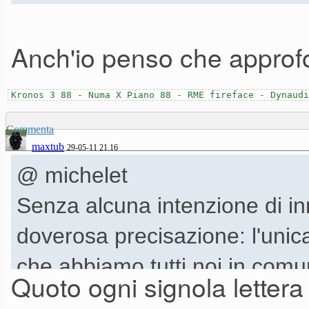
Anch'io penso che approf
Kronos 3 88 - Numa X Piano 88 - RME fireface - Dynaudi
Commenta
maxtub
29-05-11 21.16
@ michelet
Senza alcuna intenzione di i
doverosa precisazione: l'unic
che abbiamo tutti noi in comu
Quoto ogni signola lettera 
Ma la variabile, purtroppo, è i