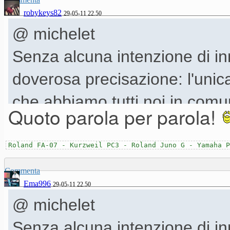
robykeys82
29-05-11 22.50
@ michelet
Senza alcuna intenzione di i
doverosa precisazione: l'unic
che abbiamo tutti noi in comu
Quoto parola per parola!
Ma la variabile, purtroppo, è i
In altre parole, molti di noi fan
Roland FA-07 - Kurzweil PC3 - Roland Juno G - Yamaha P
sera, dopo una giornata di la
Commenta
Ema996
29-05-11 22.50
distrutti, con il desiderio di 
@ michelet
moribondo.
Senza alcuna intenzione di i