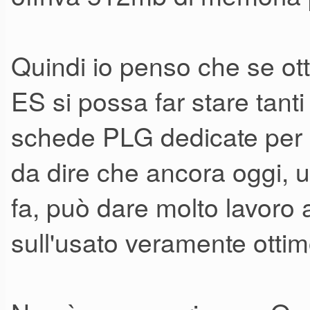
quello che dimostra
Non voglio peccare di modest
Quindi io penso che se ot
se avessero giornate intere a
ES si possa far stare tanti 
tutte le possibili applicazioni
schede PLG dedicate per 
ottenere eccellenti risultati.
da dire che ancora oggi, 
Personalmente mi sento fiero d
programmazione di timbri, seq
fa, può dare molto lavoro
"musicista a tempo perso".
sull'usato veramente otti
Certo, se questo fosse un lavo
più lusinghieri.