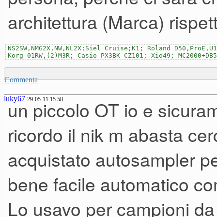
architettura (Marca) rispet
NS2SW,NMG2X,NW,NL2X;Siel Cruise;K1; Roland D50,ProE,U1
Korg 01RW,(2)M3R; Casio PX3BK CZ101; Xio49; MC2000+DB
Commenta
luky67
29-05-11 15.58
un piccolo OT io e sicura
ricordo il nik m abasta ce
acquistato autosampler pe
bene facile automatico co
Lo usavo per campioni da