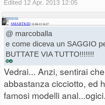
Edited 12 Apr. 2013 12:05
Commenta
SMARTKID
12-04-13 14.27
@ marcoballa
e come diceva un SAGGIO pe
BUTTATE VIA TUTTO!!!!!!!
Vedrai... Anzi, sentirai c
PS: oggi vado a provare il Kin
abbastanza cicciotto, ed h
Edited 12 Apr. 2013 12:05
famosi modelli anal...ogici