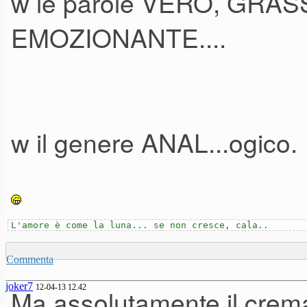
w le parole VERO, GRA
EMOZIONANTE....
w il genere ANAL...ogico.
L'amore è come la luna... se non cresce, cala..
Commenta
joker7
12-04-13 12.42
Ma assolutamente il crema 