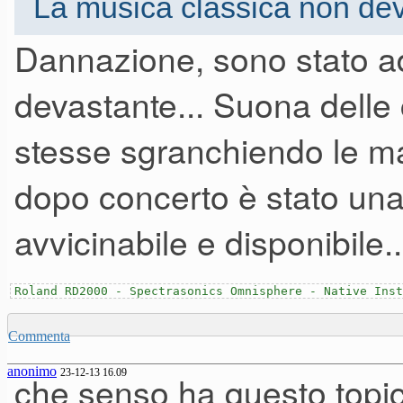
La musica classica non deve
Dannazione, sono stato ad 
devastante... Suona delle
ma perchè allevi è un pianista 
lang ecco quello è un professi
stesse sgranchiendo le man
musica classica! Ma tanto di 
dopo concerto è stato un
avvicinabile e disponibile..
Roland RD2000 - Spectrasonics Omnisphere - Native Inst
Commenta
anonimo
23-12-13 16.09
che senso ha questo topic