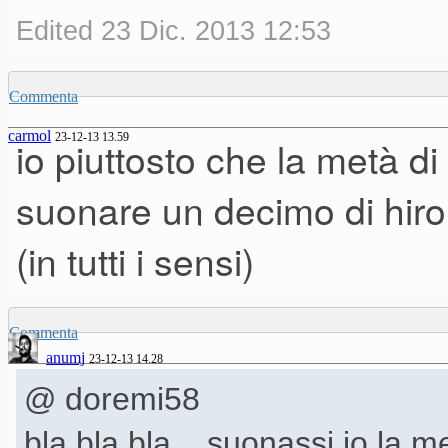
Edited 23 Dic. 2013 12:53
Commenta
carmol
23-12-13 13.59
io piuttosto che la metà di 
suonare un decimo di hiro
(in tutti i sensi)
Commenta
anumj
23-12-13 14.28
@ doremi58
bla bla bla... suonassi io la 