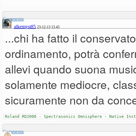
disponibile, e numero di matri
Commenta
dello strumento e, soprattutto
alkemyst85
23-12-13 13.43
...chi ha fatto il conservat
contattare direttamente per for
ordinamento, potrà confer
l'intonazione e il tipo di acc
442, con intonazione morbida 
allevi quando suona musica
solamente mediocre, classi
2. primo pedale una corda equi
sicuramente non da concer
3. il pianoforte dovrà essere p
Roland RD2000 - Spectrasonics Omnisphere - Native Inst
corrispondenza del centro, co
Commenta