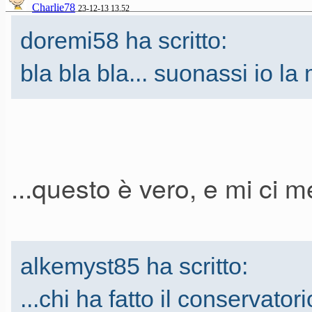
Charlie78
23-12-13 13.52
da rendere la tastiera parzialm
doremi58 ha scritto:
bla bla bla... suonassi io l
4. panno copritastiera
5. sgabello stabile e senza cig
...questo è vero, e mi ci m
MA
VAFANCULOOOOOOOOOO
alkemyst85 ha scritto:
...chi ha fatto il conservato