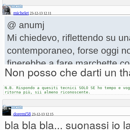
Commenta
michelet
23-12-13 12.11
@ anumj
Mi chiedevo, riflettendo su un
contemporaneo, forse oggi n
finerebbe a fare marchette 
Non posso che darti un th
Ma Liszt era liszt. Oggi c'abb
N.B. Rispondo a quesiti tecnici SOLO SE ho tempo e vog
ritorna più, sii almeno riconoscente.
Commenta
1. un pianoforte gran coda non
doremi58
23-12-13 12.15
bla bla bla... suonassi io 
conoscere marca, modello, an