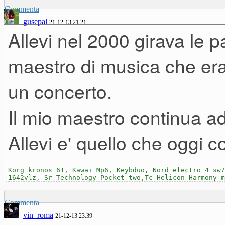
Commenta
gusepal
21-12-13 21.21
Allevi nel 2000 girava le p
maestro di musica che era
un concerto.
Il mio maestro continua a
Allevi e' quello che oggi c
Korg kronos 61, Kawai Mp6, Keybduo, Nord electro 4 sw7
1642vlz, Sr Technology Pocket two,Tc Helicon Harmony m
Commenta
vin_roma
21-12-13 23.39