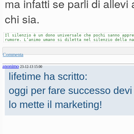
ma infatti se parli di allev
chi sia.
ma perchè allevi è un pianista 
lang ecco quello è un professi
Il silenzio è un dono universale che pochi sanno appre
rumore. L’animo umano si diletta nel silenzio della na
musica classica! Ma tanto di 
Commenta
anonimo
23-12-13 15.00
lifetime ha scritto:
oggi per fare successo devi
lo mette il marketing!