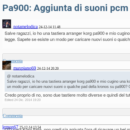
Pa900: Aggiunta di suoni pcm 
notamelodica
24-12-14 11.48
Salve ragazzi, io ho una tastiera arranger korg pa900 e mio cugino
legge. Sapete se esiste un modo per caricare nuovi suoni o qualc
Commenta
maxpiano69
24-12-14 20.20
@ notamelodica
Salve ragazzi, io ho una tastiera arranger korg pa900 e mio cugino una k
un modo per caricare nuovi suoni o qualche pad della kronos su pa900? 
Credo proprio di no, sono due tastiere molto diverse e quindi del tut
Edited 24 Dic. 2014 19:20
Commenta
lemon67
25-12-14 13.54
OT) cara Korg Italia, non credi sia arrivata l'ora di ricavare un bel