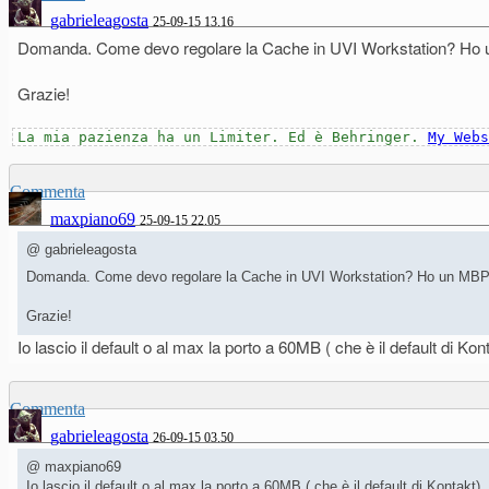
gabrieleagosta
25-09-15 13.16
Domanda. Come devo regolare la Cache in UVI Workstation? Ho u
Grazie!
La mia pazienza ha un Limiter. Ed è Behringer.
My Webs
Commenta
maxpiano69
25-09-15 22.05
@ gabrieleagosta
Domanda. Come devo regolare la Cache in UVI Workstation? Ho un MBP 
Grazie!
Io lascio il default o al max la porto a 60MB ( che è il default di
Commenta
gabrieleagosta
26-09-15 03.50
@ maxpiano69
Io lascio il default o al max la porto a 60MB ( che è il default di Konta