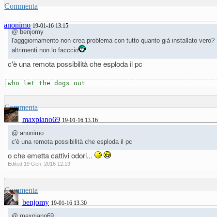
Commenta
anonimo
19-01-16 13.15
@ benjomy
l'agggiornamento non crea problema con tutto quanto già installato vero?
altrimenti non lo facccio
c'è una remota possibilità che esploda il pc
who let the dogs out
Commenta
maxpiano69
19-01-16 13.16
@ anonimo
c'è una remota possibilità che esploda il pc
o che emetta cattivi odori...
Edited 19 Gen. 2016 12:19
Commenta
benjomy
19-01-16 13.30
@ maxpiano69