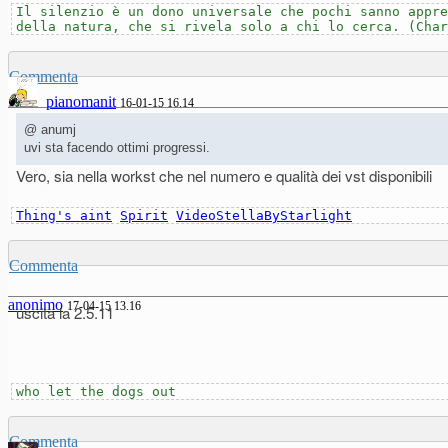
Il silenzio è un dono universale che pochi sanno appre
della natura, che si rivela solo a chi lo cerca. (Char
Commenta
pianomanit
16-01-15 16.14
@ anumj
uvi sta facendo ottimi progressi.
Vero, sia nella workst che nel numero e qualità dei vst disponibili
Thing's aint
Spirit
VideoStellaByStarlight
Commenta
anonimo
17-04-15 13.16
uscita la 2.5.11
who let the dogs out
Commenta