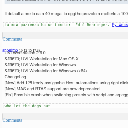
Il default a me lo da a 40 mega, io oggi ho provato a metterlo a 
La mia pazienza ha un Limiter. Ed è Behringer.
My Webs
Commenta
anonimo
10-12-15 17.38
UVI Workstation 2.6.0
&#9670; UVI Workstation for Mac OS X
&#9670; UVI Workstation for Windows
&#9670; UVI Workstation for Windows (x64)
ChangeLog
[New] Add 128 freely assignable Host automations using right cli
[New] MAS and RTAS support are now deprecated
[Fix] Possible crash when switching presets with script and arpegg
who let the dogs out
Commenta