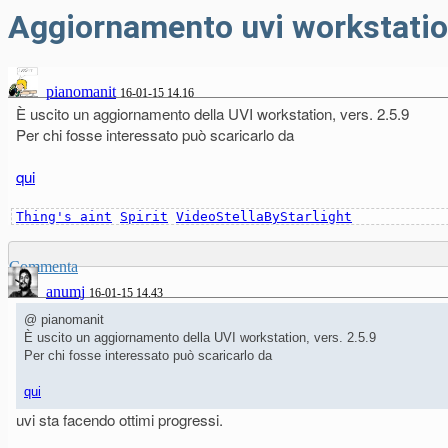
Aggiornamento uvi workstatio
pianomanit
16-01-15 14.16
È uscito un aggiornamento della UVI workstation, vers. 2.5.9
Per chi fosse interessato può scaricarlo da
qui
Thing's aint
Spirit
VideoStellaByStarlight
Commenta
anumj
16-01-15 14.43
@ pianomanit
È uscito un aggiornamento della UVI workstation, vers. 2.5.9
Per chi fosse interessato può scaricarlo da
qui
uvi sta facendo ottimi progressi.