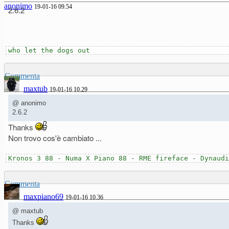
anonimo
19-01-16 09.54
2.6.2
who let the dogs out
Commenta
maxtub
19-01-16 10.29
@ anonimo
2.6.2
Thanks
Non trovo cos'è cambiato ...
Kronos 3 88 - Numa X Piano 88 - RME fireface - Dynaudi
Commenta
maxpiano69
19-01-16 10.36
@ maxtub
Thanks