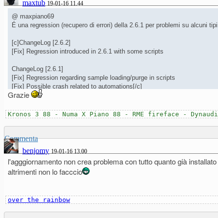
maxtub
19-01-16 11.44
@ maxpiano69
É una regression (recupero di errori) della 2.6.1 per problemi su alcuni tip
[c]ChangeLog [2.6.2]
[Fix] Regression introduced in 2.6.1 with some scripts
ChangeLog [2.6.1]
[Fix] Regression regarding sample loading/purge in scripts
[Fix] Possible crash related to automations[/c]
Grazie
Edited 19 Gen. 2016 9:56
Kronos 3 88 - Numa X Piano 88 - RME fireface - Dynaudi
Commenta
benjomy
19-01-16 13.00
l'agggiornamento non crea problema con tutto quanto già installato
altrimenti non lo facccio
over the rainbow