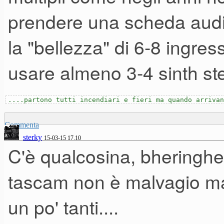
prendere una scheda audio
mixer generale.
la "bellezza" di 6-8 ingres
Per il resto, penso abbia det
usare almeno 3-4 sinth st
strumenti: un mixer a rack, 
....partono tutti incendiari e fieri ma quando arrivan
ed un service all'altezza.
Commenta
sterky
15-03-15 17.10
C'è qualcosina, bheringher
tascam non è malvagio ma
un po' tanti....