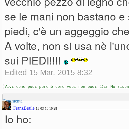
vecchio pezzo di legno ch
se le mani non bastano e s
Questo era il setup primi anni
piedi, c'è un aggeggio ch
A volte, non si usa nè l'uno
sui PIEDI!!!!
Edited 15 Mar. 2015 8:32
Vivi come puoi perchè come vuoi non puoi (Jim Morrison
Commenta
FranzBraile
15-03-15 10.28
Io ho: