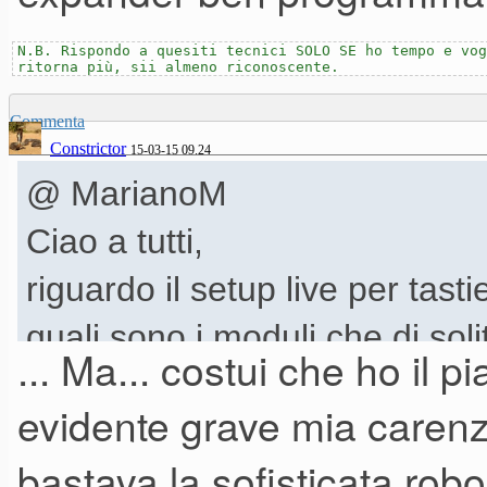
N.B. Rispondo a quesiti tecnici SOLO SE ho tempo e vog
ritorna più, sii almeno riconoscente.
Commenta
Constrictor
15-03-15 09.24
@ MarianoM
Ciao a tutti,
riguardo il setup live per tasti
quali sono i moduli che di sol
... Ma... costui che ho il
resa delle tastiere?
evidente grave mia caren
Serve l'equalizzatore, il comp
bastava la sofisticata rob