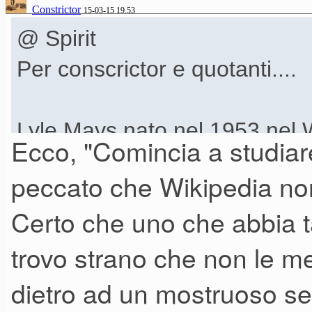
Constrictor
15-03-15 19.53
@ Spirit
Per conscrictor e quotanti....
Lyle Mays nato nel 1953 nel W
Ecco, "Comincia a studiare
- madre pianista e padre chitar
peccato che Wikipedia non 
di Mc Allister fino al 1971. Co
Certo che uno che abbia tan
1959. Nel 1967 frequenta il 
trovo strano che non le m
Millikin University. Nel 1974 
composizione e arrangiamento
dietro ad un mostruoso set