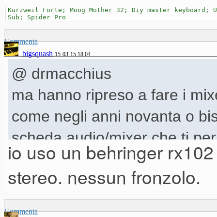
Kurzweil Forte; Moog Mother 32; Diy master keyboard; U
Sub; Spider Pro
Commenta
bigsquash
15-03-15 18.04
@ drmacchius
ma hanno ripreso a fare i mixe
come negli anni novanta o bi
scheda audio/mixer che ti perm
io uso un behringer rx102 
ingressi jack assegnabili per
stereo. nessun fronzolo.
Commenta