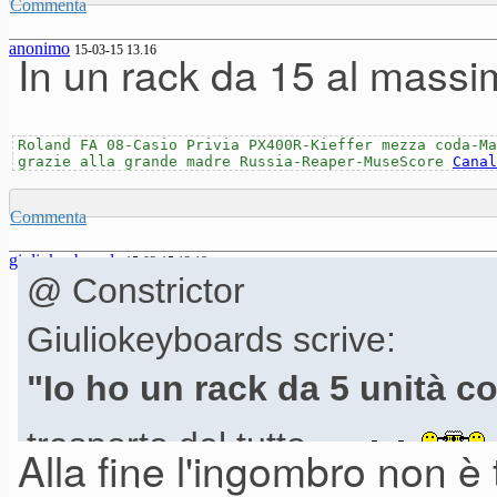
Commenta
anonimo
15-03-15 13.16
In un rack da 15 al massim
Roland FA 08-Casio Privia PX400R-Kieffer mezza coda-Ma
grazie alla grande madre Russia-Reaper-MuseScore
Canal
Commenta
giuliokeyboards
15-03-15 13.18
@ Constrictor
Giuliokeyboards scrive:
"Io ho un rack da 5 unità co
trasporto del tutto.....
Alla fine l'ingombro non è 
Edited 15 Mar. 2015 11:51