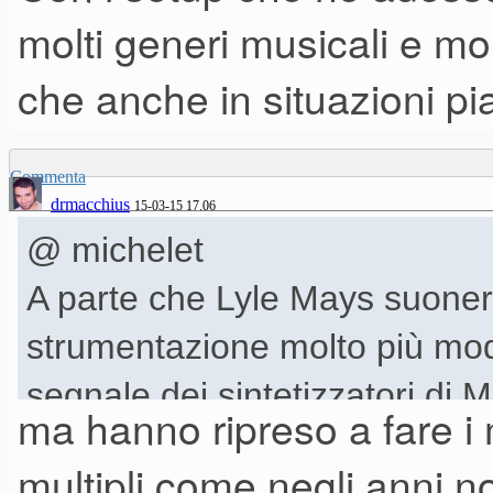
molti generi musicali e mol
che anche in situazioni pi
Commenta
drmacchius
15-03-15 17.06
@ michelet
A parte che Lyle Mays suone
strumentazione molto più mod
segnale dei sintetizzatori di 
ma hanno ripreso a fare i 
multieffetti a disposizione su
multipli come negli anni 
esgenze), ma viene elaborato 