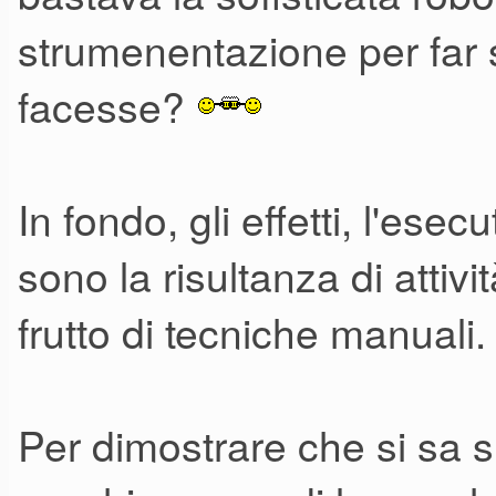
strumenentazione per far s
Ho visto il vecchio setup di 
impressionante ed aveva quest
facesse?
Akai mixer
Expression plus
In fondo, gli effetti, l'esec
Lexicon reverb
sono la risultanza di attiv
Lexicon PCM 41
frutto di tecniche manuali.
Lexicon PCM 41
Forman crossover
Crest P350 I Amp
Per dimostrare che si sa 
Crest P350 I Amp