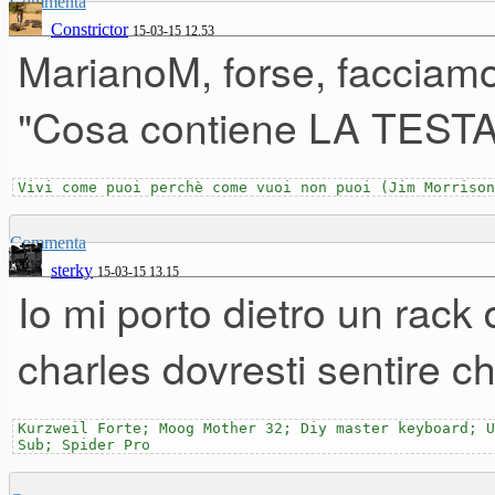
Commenta
Constrictor
15-03-15 12.53
MarianoM, forse, facciamo 
"Cosa contiene LA TESTA di
Vivi come puoi perchè come vuoi non puoi (Jim Morrison
Commenta
sterky
15-03-15 13.15
Io mi porto dietro un rack
charles dovresti sentire c
Kurzweil Forte; Moog Mother 32; Diy master keyboard; U
Sub; Spider Pro