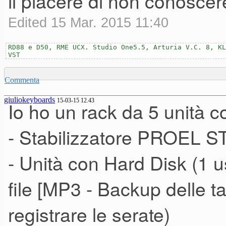
il piacere di non conoscere
Edited 15 Mar. 2015 11:40
RD88 e D50, RME UCX. Studio One5.5, Arturia V.C. 8, KL
VST
Commenta
giuliokeyboards
15-03-15 12.43
Io ho un rack da 5 unità co
- Stabilizzatore PROEL S
- Unità con Hard Disk (1 us
file [MP3 - Backup delle t
registrare le serate)