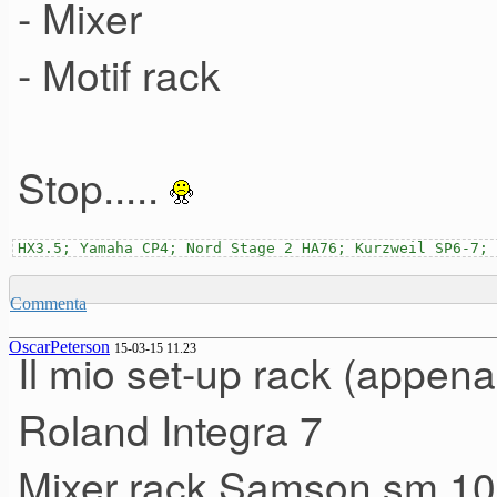
- Mixer
- Motif rack
Stop.....
HX3.5; Yamaha CP4; Nord Stage 2 HA76; Kurzweil SP6-7; 
Commenta
OscarPeterson
15-03-15 11.23
Il mio set-up rack (appena
Roland Integra 7
Mixer rack Samson sm 10