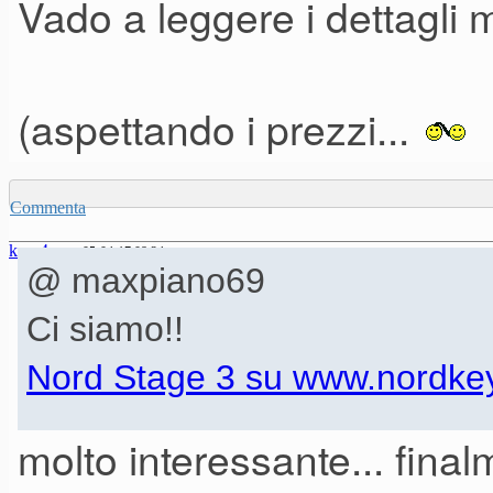
Vado a leggere i dettagli 
(aspettando i prezzi...
Commenta
kurz4ever
05-04-17 08.24
@ maxpiano69
Ci siamo!!
Nord Stage 3 su www.nordke
molto interessante... final
NORD STAGE 3