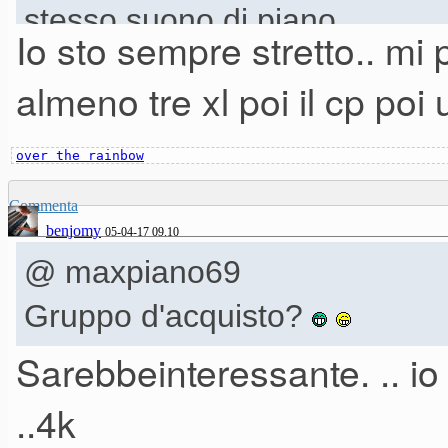
stesso suono di piano
Io sto sempre stretto.. mi
almeno tre xl poi il cp poi u
over the rainbow
Commenta
benjomy
05-04-17 09.10
@ maxpiano69
Gruppo d'acquisto?
Sarebbeinteressante. .. io t
..4k