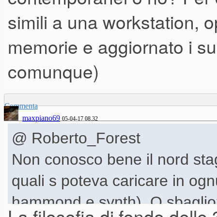
Vado a leggere i dettagli ma i
simili a una workstation,
memorie e aggiornato i su
(aspettando i prezzi...
e r
comunque)
Commenta
maxpiano69
05-04-17 08.32
@ Roberto_Forest
Non conosco bene il nord stag
quali s poteva caricare in ogn
hammond e synth). O sbagli
La filosofia di fondo delle