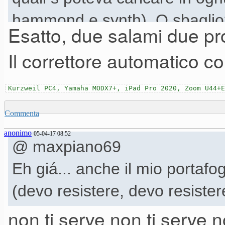
hammond e synth). O sbagli
Esatto, due salami due pro
Con questo nuovo hanno ampli
Il correttore automatico c
contemporanei o no? Per capir
workstation, oppure hanno s
Kurzweil PC4, Yamaha MODX7+, iPad Pro 2020, Zoom U44+E
aggiornato i suoni al loro to
Commenta
anonimo
05-04-17 08.52
@ maxpiano69
Eh giá... anche il mio portafo
(devo resistere, devo resistere
non ti serve non ti serve 