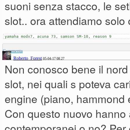
suoni senza stacco, le setli
The Nord Stage 3 is the fifth
slot.. ora attendiamo solo
series continuing our vision o
performing musician.
yamaha modx7, acuna 73, samson SM-10, reason 9
Commenta
Our outstanding new flagship 
Roberto_Forest
05-04-17 08.27
Non conosco bene il nord
award-winning technologies i
slot, nei quali s poteva car
Engine
with sample playback
engine (piano, hammond e
greatly enhanced Piano Secti
all in one exceptional perfor
Con questo nuovo hanno a
contemporanei o no? Per c