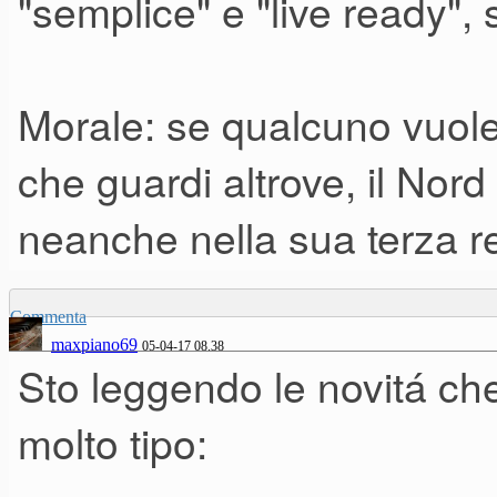
"semplice" e "live ready",
Morale: se qualcuno vuole
che guardi altrove, il Nor
neanche nella sua terza r
Commenta
maxpiano69
05-04-17 08.38
Sto leggendo le novitá ch
molto tipo: