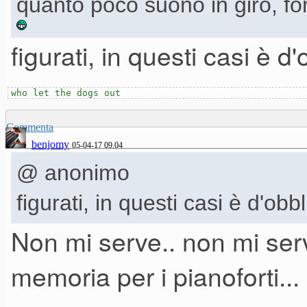
quanto poco suono in giro, fo
figurati, in questi casi è 
Temo che mi servano argoment
who let the dogs out
proprio "mamma Nord" con... 
Commenta
NS2 dopo l'uscita di questa bes
benjomy
05-04-17 09.04
@ anonimo
figurati, in questi casi è d'ob
Non mi serve.. non mi serv
memoria per i pianoforti...