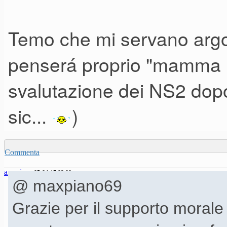
Temo che mi servano argom
penserá proprio "mamma No
svalutazione dei NS2 dopo 
sic...
)
Commenta
anonimo
05-04-17 09.00
@ maxpiano69
Grazie per il supporto morale 