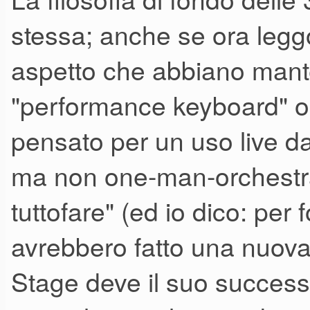
Con questo nuovo hanno ampli
stessa; anche se ora leggo 
contemporanei o no? Per capir
aspetto che abbiano mant
workstation, oppure hanno s
"performance keyboard" o 
aggiornato i suoni al loro to
pensato per un uso live da 
ma non one-man-orchestra
tuttofare" (ed io dico: per 
avrebbero fatto una nuova
Stage deve il suo succes