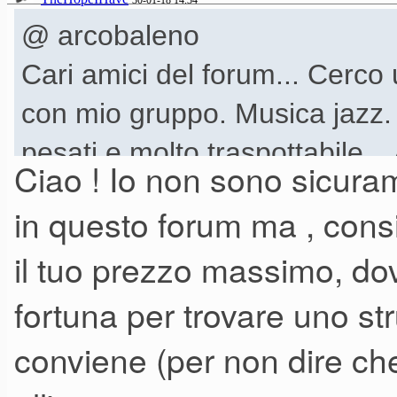
30-01-18 14.34
@ arcobaleno
Cari amici del forum... Cerco 
con mio gruppo. Musica jazz.
pesati e molto traspottabile.
Ciao ! Io non sono sicuram
massima 300 euro. Grazie mill
in questo forum ma , cons
il tuo prezzo massimo, do
fortuna per trovare uno st
conviene (per non dire che