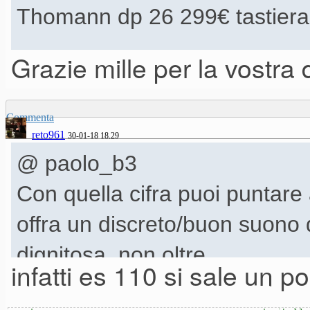
Thomann dp 26 299€ tastier
Grazie mille per la vostra d
Casio cdp 130 un po di più...
Commenta
reto961
30-01-18 18.29
@ paolo_b3
Con quella cifra puoi puntare 
offra un discreto/buon suono
dignitosa, non oltre.
infatti es 110 si sale un po
Puoi guardare a questi modelli