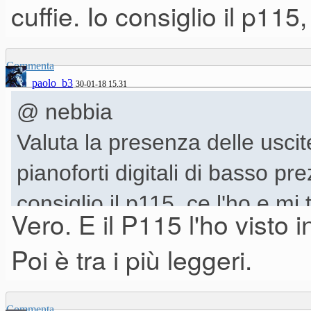
cuffie. Io consiglio il p115
Commenta
paolo_b3
30-01-18 15.31
@ nebbia
Valuta la presenza delle usci
pianoforti digitali di basso pre
consiglio il p115, ce l'ho e mi
Vero. E il P115 l'ho visto i
Poi è tra i più leggeri.
Commenta