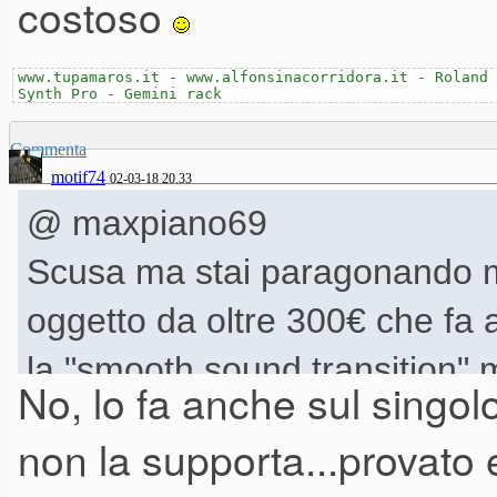
costoso
Fonisce una connessione MIDI
OUT che IN, laddove altri prodo
www.tupamaros.it - www.alfonsinacorridora.it - Roland 
Synth Pro - Gemini rack
solo MIDI OUT.
Commenta
motif74
02-03-18 20.33
@ maxpiano69
Scusa ma stai paragonando me
oggetto da oltre 300€ che fa
la "smooth sound transition" m
No, lo fa anche sul singol
diversi, mantenendo le note att
non la supporta...provato 
farla su un singolo synth se n