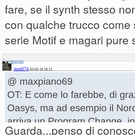
fare, se il synth stesso no
con qualche trucco come s
serie Motif e magari pure 
Commenta
motif74
03-03-18 10.12
@ maxpiano69
OT: E come lo farebbe, di gr
Oasys, ma ad esempio il Nord
arriva un Program Change, in
Guarda...penso di conoscer
"miracolo"? Io il MIDI riteng