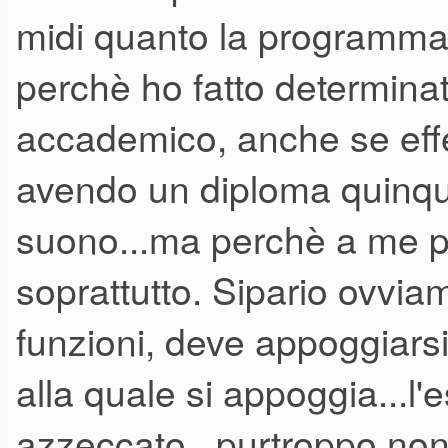
midi quanto la programmaz
approfonditamente ed anche le 
perchè ho fatto determinati
poter dire che non si puó fare
accademico, anche se effe
(esplicitamente o con qualche
mode sulla serie Motif e maga
avendo un diploma quinqu
suono...ma perchè a me p
soprattutto. Sipario ovvia
funzioni, deve appoggiarsi
alla quale si appoggia...l'
azzeccato...purtroppo non