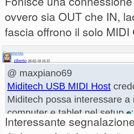
Fonisce una connessione 
ovvero sia OUT che IN, lad
fascia offrono il solo MIDI
Commenta
ziberto
28-02-18 16.35
@ maxpiano69
Miditech USB MIDI Host
credo
Miditech possa interessare a m
computer e tablet nel setup
Interessante segnalazione.
meno costoso degli USB MID