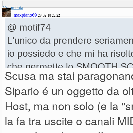
Commenta
maxpiano69
28-02-18 22.22
@ motif74
L'unico da prendere seriamen
io possiedo e che mi ha risol
che permette lo SMOOTH 
Scusa ma stai paragonand
Sipario é un oggetto da o
Host, ma non solo (e la "
la fa tra uscite o canali M