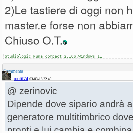
2)Le tastiere di oggi non
master.e forse non abbiamo 
Chiuso O.T.
Studiologic Numa compact 2,IOS,Windows 11
Commenta
motif74
03-03-18 22.40
@ zerinovic
Dipende dove sipario andrà a
generatore multitimbrico dove 
pronti e lui cambia e combina 