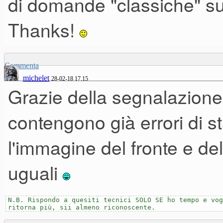
di domande "classiche" su
Thanks!
Fonisce una connessione MIDI
OUT che IN, laddove altri prodo
Commenta
solo MIDI OUT.
michelet
28-02-18 17.15
Grazie della segnalazione
contengono già errori di s
l'immagine del fronte e de
uguali
N.B. Rispondo a quesiti tecnici SOLO SE ho tempo e vog
ritorna più, sii almeno riconoscente.