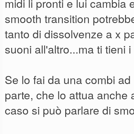
midi li pronti e lui cambia 
come correttamente sottolinea
risultato è semplice da otten
smooth transition potrebbe
assolutamente il passaggio da
tanto di dissolvenze a x 
sonoro, a meno che non si sf
suoni all'altro...ma ti tieni i 
un'altra cosa ancora a livel
mi scuso se sono sembrato in
Se lo fai da una combi ad 
quello che mi dici rispetto a
parte, che lo attua anche a 
possiedo...Buona musica.
caso si può parlare di sm