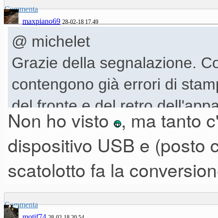
Commenta
maxpiano69
28-02-18 17.49
@ michelet
Grazie della segnalazione. Co
contengono già errori di stam
del fronte e del retro dell'ap
Non ho visto
, ma tanto c
dispositivo USB e (posto 
scatolotto fa la conversi
Commenta
motif74
28-02-18 20.54