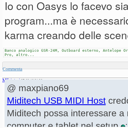
Io con Oasys lo facevo si
potrebbe essere anche fattibil
program...ma è necessari
passando da un suono o gruppi di
karma creando delle scene
effetti.
Banco analogico GSR-24M, Outboard esterno, Antelope Or
Pro, altro...
Se lo fai da una combi ad un 
Commenta
lo attua anche a livello effett
MFsintesi
25-09-19 21.36
smooth transition secondo m
@ maxpiano69
Miditech USB MIDI Host
credo
Passare da un Pad morbido co
Miditech possa interessare a m
tagliente con exciter,delay,d
computer e tablet nel setup