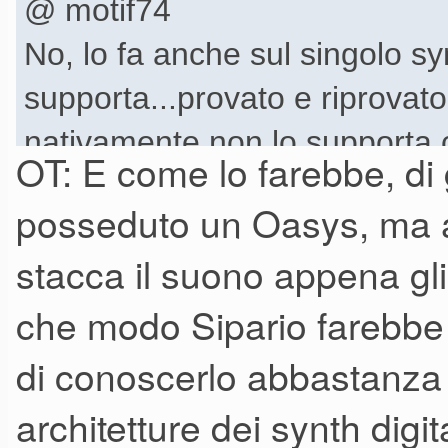
@ motif74
No, lo fa anche sul singolo s
supporta...provato e riprova
nativamente non lo supporta 
OT: E come lo farebbe, di
ad esempio. Vero, un "oggetto
posseduto un Oasys, ma a
tutto made in Italy e soprattut
stacca il suono appena gl
parametri contemporaneamen
che modo Sipario farebbe i
diverse...
di conoscerlo abbastanza
architetture dei synth digi