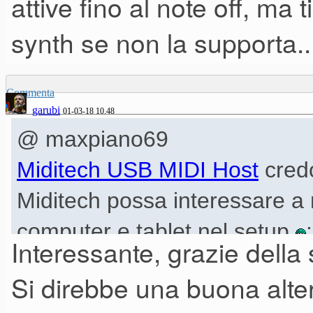
attive fino al note off, ma 
synth se non la supporta..
Commenta
garubi
01-03-18 10.48
@ maxpiano69
Miditech USB MIDI Host
credo
Miditech possa interessare a m
computer e tablet nel setup
Interessante, grazie dell
meno costoso degli USB MID
Si direbbe una buona alter