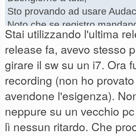
Sto provando ad usare Audaci
Noto che se registro mandando
Stai utilizzando l'ultima r
traccia già registrata la regi
release fa, avevo stesso 
il PC acquisisce con ritardo l
girare il sw su un i7. Ora
registrazione di ogni singola tr
recording (non ho provato
Commetto qualche errore, c'è
lentezza dovuta alla CPU oppu
avendone l'esigenza). Non
Grazie a tutti
neppure su un vecchio pc 
lì nessun ritardo. Che pro