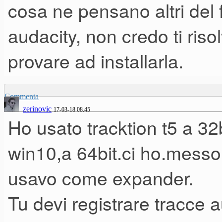
cosa ne pensano altri del 
RAM 2.00 GB
audacity, non credo ti riso
Windows 10
Devo registrare synth preval
provare ad installarla.
Si tratta di un mini pc con u
Commenta
zerinovic
17-03-18 08.45
Penso che si tratti di scarsa
Ho usato tracktion t5 a 32
costretto a fare un lavoro no
win10,a 64bit.ci ho.messo t
risposte, potrei istallare Au
usavo come expander.
Windows xp quindi nel comple
Tu devi registrare tracce
Si tratta di scegliere la versi