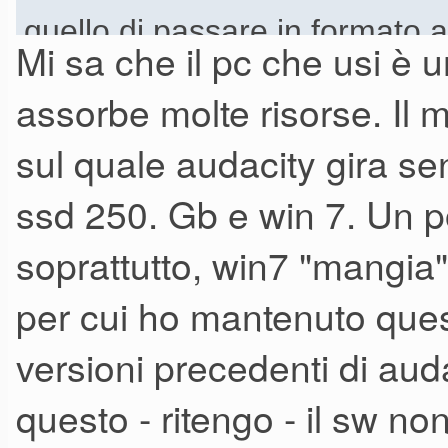
quello di passare in formato a
Mi sa che il pc che usi è un
provare le timbriche giuste, 
assorbe molte risorse. Il m
sulla quale sono stati registra
sul quale audacity gira se
di poter assemblare tracce co
ssd 250. Gb e win 7. Un po
qualità media di registrazione,
previsto in una seconda fase.
soprattutto, win7 "mangia"
per cui ho mantenuto ques
Audacity versione 2.1.0
versioni precedenti di auda
Processore Intel (R) Atom (
questo - ritengo - il sw no
che arriva al massimo 2.16 