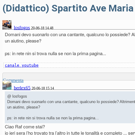
(Didattico) Spartito Ave Maria
losfogos
20-06-18 14.48
Domani devo suonarlo con una cantante, qualcuno lo possiede? Altrim
un aiutino, please?
ps: in rete nin si trova nulla se non la prima pagina...
canale youtube
Commenta
berlex65
20-06-18 15.14
@ losfogos
Domani devo suonarlo con una cantante, qualcuno lo possiede? Altrimenti do
un aiutino, please?
ps: in rete nin si trova nulla se non la prima pagina...
Ciao Raf come stai?
io ieri sera l’ho trovato tra l’altro in tutte le tonalità e completo 