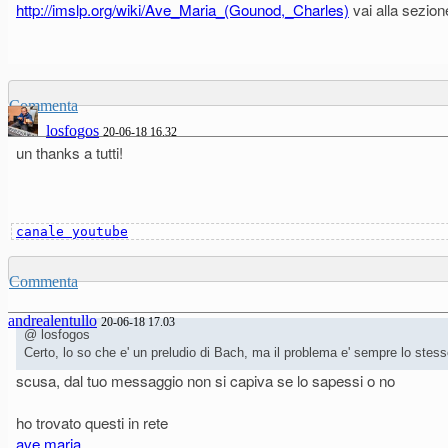
http://imslp.org/wiki/Ave_Maria_(Gounod,_Charles)
vai alla sezion
Commenta
losfogos
20-06-18 16.32
un thanks a tutti!
canale youtube
Commenta
andrealentullo
20-06-18 17.03
@ losfogos
Certo, lo so che e' un preludio di Bach, ma il problema e' sempre lo stesso
scusa, dal tuo messaggio non si capiva se lo sapessi o no
ho trovato questi in rete
ave maria