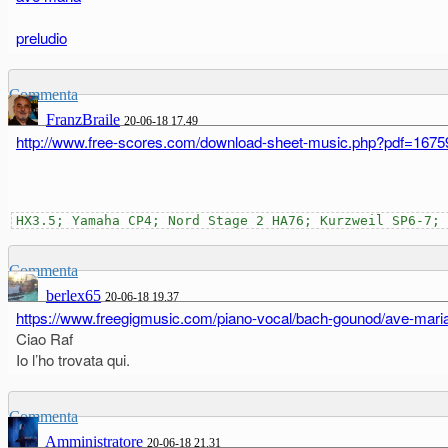
preludio
Commenta
FranzBraile
20-06-18 17.49
http://www.free-scores.com/download-sheet-music.php?pdf=1675
HX3.5; Yamaha CP4; Nord Stage 2 HA76; Kurzweil SP6-7; 
Commenta
berlex65
20-06-18 19.37
https://www.freegigmusic.com/piano-vocal/bach-gounod/ave-mari
Ciao Raf
Io l’ho trovata qui.
Commenta
Amministratore
20-06-18 21.31