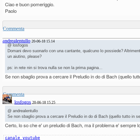
Ciao e buon pomeriggio.
Paolo
Commenta
andrealentullo
20-06-18 15.14
@ losfogos
Domani devo suonarlo con una cantante, qualcuno lo possiede? Altrimenti do
un aiutino, please?
ps: in rete nin si trova nulla se non la prima pagina...
Se non sbaglio prova a cercare il Preludio in do di Bach (quello tut
Commenta
losfogos
20-06-18 15.25
@ andrealentullo
Se non sbaglio prova a cercare il Preludio in do di Bach (quello tutto in s
Certo, lo so che e' un preludio di Bach, ma il problema e' sempre lo
canale youtube