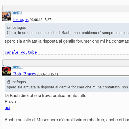
Commenta
losfogos
20-06-18 15.37
@ losfogos
Certo, lo so che e' un preludio di Bach, ma il problema e' sempre lo stesso
spero sia arrivata la risposta al gentile forumer che mi ha contatt
canale youtube
Commenta
Bob_Braces
20-06-18 15.41
@ losfogos
spero sia arrivata la risposta al gentile forumer che mi ha contattato, n
Di Bach direi che si trova praticamente tutto.
Prova
qui
Anche sul sito di Musescore c'è moltissima roba free, anche di bu