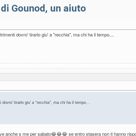
 di Gounod, un aiuto
enti dovro' tirarlo giu' a "recchia", ma chi ha il tempo....
vro' tirarlo giu' a "recchia", ma chi ha il tempo....
... serve anche s me per sabato😂😂😂 se entro stasera non ti hanno rispos