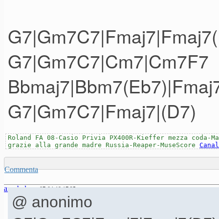
G7|Gm7C7|Fmaj7|Fmaj7(
G7|Gm7C7|Cm7|Cm7F7
Bbmaj7|Bbm7(Eb7)|Fmaj
G7|Gm7C7|Fmaj7|(D7)
Roland FA 08-Casio Privia PX400R-Kieffer mezza coda-Ma
grazie alla grande madre Russia-Reaper-MuseScore
Canal
Commenta
arcobaleno
07-04-19 17.25
@ anonimo