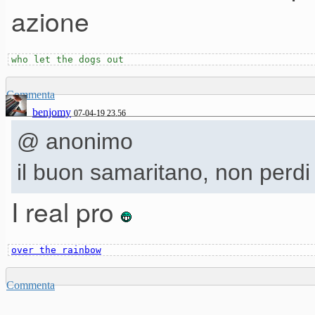
azione
G7|Gm7C7|Fmaj7|Fmaj7(D7)
who let the dogs out
G7|Gm7C7|Cm7|Cm7F7
Commenta
Bbmaj7|Bbm7(Eb7)|Fmaj7|(
benjomy
07-04-19 23.56
@ anonimo
G7|Gm7C7|Fmaj7|(D7)
il buon samaritano, non perd
I real pro
over the rainbow
Commenta