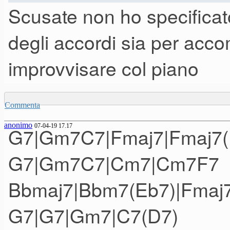
Scusate non ho specificato
degli accordi sia per acco
improvvisare col piano
Commenta
anonimo
07-04-19 17.17
G7|Gm7C7|Fmaj7|Fmaj7(
G7|Gm7C7|Cm7|Cm7F7
Bbmaj7|Bbm7(Eb7)|Fmaj
G7|G7|Gm7|C7(D7)