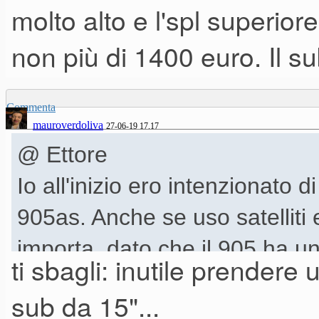
molto alto e l'spl superior
musicisti live.
non più di 1400 euro. Il s
Commenta
mauroverdoliva
27-06-19 17.17
@ Ettore
Io all'inizio ero intenzionato 
905as. Anche se uso satellit
importa, dato che il 905 ha un
ti sbagli: inutile prendere
superiore al satellite. Posso 
sub da 15"...
lo prendo in seguito