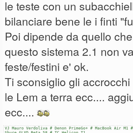
le teste con un subacchie
degli ulteriori modelli di casse
bilanciare bene le i finti "f
Poi dipende da quello che 
questo sistema 2.1 non va b
feste/festini e' ok.
Ti sconsiglio gli accrocchi
le Lem a terra ecc.... ag
ecc....
VJ Mauro Verdoliva # Denon PrimeGo+ # MacBook Air M1 #
Shure GLXD Beta 58 # TC Helicon T1