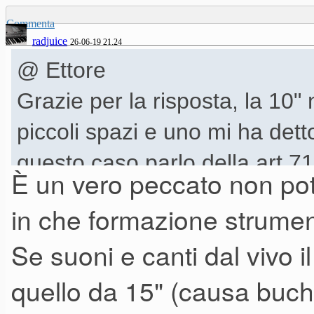
Commenta
radjuice
26-06-19 21.24
@ Ettore
Grazie per la risposta, la 10"
piccoli spazi e uno mi ha det
questo caso parlo della art 7
È un vero peccato non pote
basse e quindi iniziavano a cl
in che formazione strumen
musicali e la techno da rave l
Se suoni e canti dal vivo 
alla scelta,mi hanno consigl
quello da 15" (causa buch
idee. Quindi la 10 la escludo.