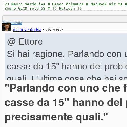
VJ Mauro Verdoliva # Denon PrimeGo+ # MacBook Air M1 #
Shure GLXD Beta 58 # TC Helicon T1
Commenta
mauroverdoliva
27-06-19 19.25
@ Ettore
Si hai ragione. Parlando con 
casse da 15" hanno dei probl
quali. L'ultima cosa che hai s
"Parlando con uno che fa
non penso sia vera dato che l
casse da 15" hanno dei 
10 e delle 12. Quindi ora valu
precisamente quali."
prendendo due 705 as e non u