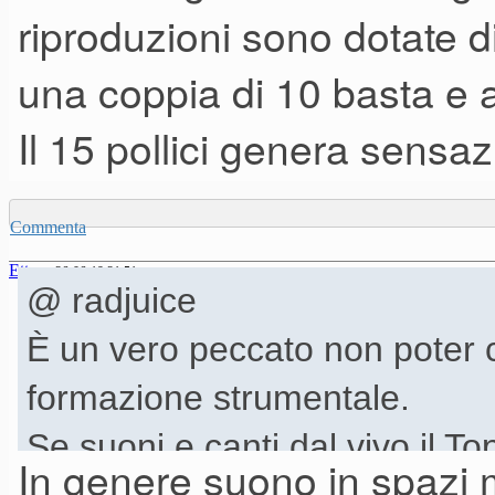
riproduzioni sono dotate 
una coppia di 10 basta e 
Il 15 pollici genera sensa
Commenta
Ettore
26-06-19 21.51
@ radjuice
È un vero peccato non poter c
formazione strumentale.
Se suoni e canti dal vivo il T
In genere suono in spazi 