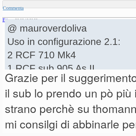
Commenta
Ettore
26-06-19 20.29
@ mauroverdoliva
Uso in configurazione 2.1:
2 RCF 710 Mk4
1 RCF sub 905 As II
Grazie per il suggerimen
Che sono proprio i modelli da t
il sub lo prendo un pò più in
Chi ti abbia parlato male del
strano perchè su thomann 
capisce o e' in mala fede.
Nel
mi consilgi di abbinarle p
combinazione
, ci faccio par
chiuso con un max di 200 per