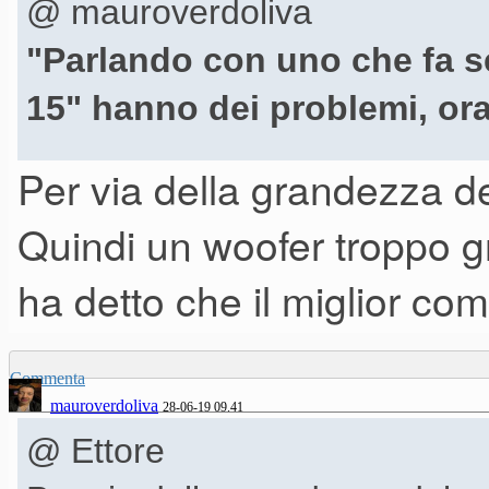
@ mauroverdoliva
"Parlando con uno che fa se
15" hanno dei problemi, ora
Per via della grandezza de
mi domando con che razza di s
Quindi un woofer troppo g
che vuol dire avere problemi?
ha detto che il miglior co
Commenta
mauroverdoliva
28-06-19 09.41
@ Ettore