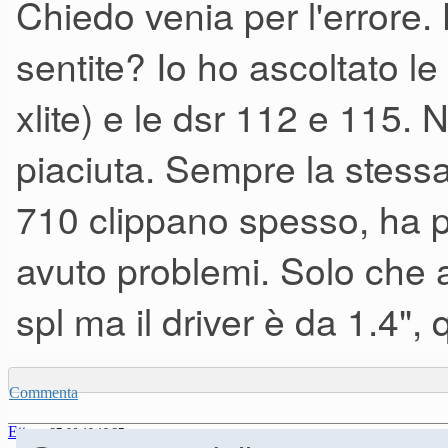
Chiedo venia per l'errore.
come potenza non e' tanto dis
sentite? Io ho ascoltato le
quest'ultimo secondo me suona
xlite) e le dsr 112 e 115.
ma se trovi un buon usato pot
piaciuta. Sempre la stess
a condizione che tu abbia test
discorso precedente oramai ste
710 clippano spesso, ha 
avuto problemi. Solo che a
spl ma il driver è da 1.4", q
Commenta
Ettore
27-06-19 19.37