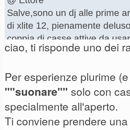
@ Ettore
Salve,sono un dj alle prime 
di xlite 12, pienamente delus
coppia di casse attive da usar
ciao, ti risponde uno dei r
individuato una coppia di RCF
art 715a mk4 a 1100 euro. Son
Per esperienze plurime (e so
abbinarci per forza un sub "c
solo con cas
""suonare""
bilanciato; con le art posso 
volendo posso utilizzare una 
specialmente all'aperto.
terra per avere una spinta in 
Ti conviene prendere una 
h350sa, poco potente ma fa i