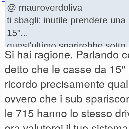
27-06-19 19.01
@ mauroverdoliva
ti sbagli: inutile prendere un
15"...
quest'ultimo sparirebbe sotto 
Si hai ragione. Parlando 
il mio 905 as 2 con le due 710
detto che le casse da 15"
poi fai tu...
ricordo precisamente quali.
ci sono delle regole "empiric
ovvero che i sub sparisco
combinare teste e sub,
tra l'
questo sito...
le 715 hanno lo stesso dri
ora valuterei il tuo sist