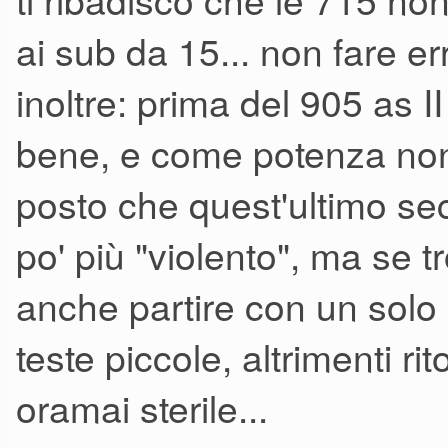
non penso sia vera dato che l
ai sub da 15... non fare er
10 e delle 12. Quindi ora valu
inoltre: prima del 905 as 
prendendo due 705 as e non u
bene, e come potenza non e
705 costa poco più di un 905(
a 800 euro l'uno invece di 10
posto che quest'ultimo s
po' più "violento", ma se t
anche partire con un solo
teste piccole, altrimenti r
oramai sterile...