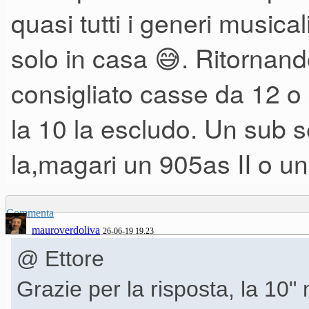
finti "fullrange".
quasi tutti i generi musica
Poi dipende da quello che dev
solo in casa 😅. Ritornand
sistema 2.1 non va bene, altresi
consigliato casse da 12 o
Ti sconsiglio gli accrocchi ch
la 10 la escludo. Un sub s
terra ecc.... aggiungere una 
la,magari un 905as II o u
Commenta
mauroverdoliva
26-06-19 19.23
@ Ettore
Grazie per la risposta, la 10"