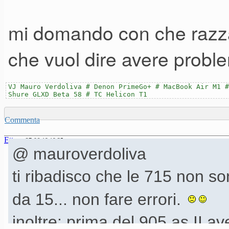
705 costa poco più di un 905(
a 800 euro l'uno invece di 10
mi domando con che razza 
che vuol dire avere proble
VJ Mauro Verdoliva # Denon PrimeGo+ # MacBook Air M1 #
Shure GLXD Beta 58 # TC Helicon T1
Commenta
Ettore
27-06-19 19.35
@ mauroverdoliva
ti ribadisco che le 715 non so
da 15... non fare errori.
inoltre: prima del 905 as II 