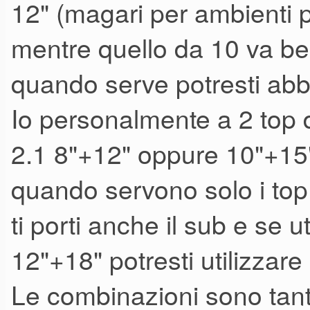
la,magari un 905as II o un 8
12" (magari per ambienti p
mentre quello da 10 va be
quando serve potresti abb
Io personalmente a 2 top 
2.1 8"+12" oppure 10"+15"
quando servono solo i top 
ti porti anche il sub e se 
12"+18" potresti utilizzare
Le combinazioni sono tante 