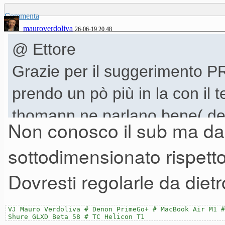
Commenta
Inoltre le 710 le avro' viste c
mauroverdoliva
26-06-19 20.48
Aggiungo anche che se crosso
@ Ettore
sputano una goccia di basse,
Grazie per il suggerimento P
Ascolta le opinioni di tutti e p
prendo un pò più in la con il t
questo
thomann ne parlano bene( dell
Non conosco il sub ma dal
per il momento al mio h350s
sottodimensionato rispetto 
Dovresti regolarle da dietr
VJ Mauro Verdoliva # Denon PrimeGo+ # MacBook Air M1 #
Shure GLXD Beta 58 # TC Helicon T1