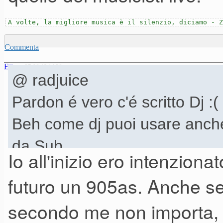
A volte, la migliore musica è il silenzio, diciamo - Z
Commenta
Ettore
27-06-19 14.36
@ radjuice
Pardon é vero c'é scritto Dj :
Beh come dj puoi usare anch
da Sub.
Io all'inizio ero intenzion
Di soluzioni ce ne sarebbero
futuro un 905as. Anche se 
si intende investire.
secondo me non importa, 
Le esigenze di riproduzione d