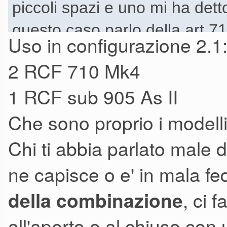
piccoli spazi e uno mi ha det
questo caso parlo della art 7
Uso in configurazione 2.1
basse e quindi iniziavano a cl
2 RCF 710 Mk4
musicali e la techno da rave l
1 RCF sub 905 As II
alla scelta,mi hanno consigl
Che sono proprio i modelli 
idee. Quindi la 10 la escludo.
la,magari un 905as II o un 8
Chi ti abbia parlato male 
ne capisce o e' in mala fe
, ci 
della combinazione
all'aperto o al chiuso con