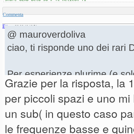
Commenta
Ettore
26-06-19 18.51
@ mauroverdoliva
ciao, ti risponde uno dei rari 
Per esperienze plurime (e soldi
Grazie per la risposta, la 
""suonare""
solo con casse 
per piccoli spazi e uno m
all'aperto.
un sub( in questo caso par
Ti conviene prendere una buon
le frequenze basse e quin
con un subacchiello almeno 