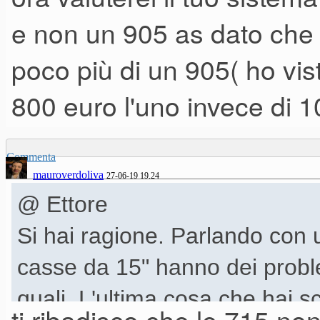
e non un 905 as dato che 
poco più di un 905( ho vis
800 euro l'uno invece di 1
Commenta
mauroverdoliva
27-06-19 19.24
@ Ettore
Si hai ragione. Parlando con 
casse da 15" hanno dei probl
quali. L'ultima cosa che hai s
ti ribadisco che le 715 non