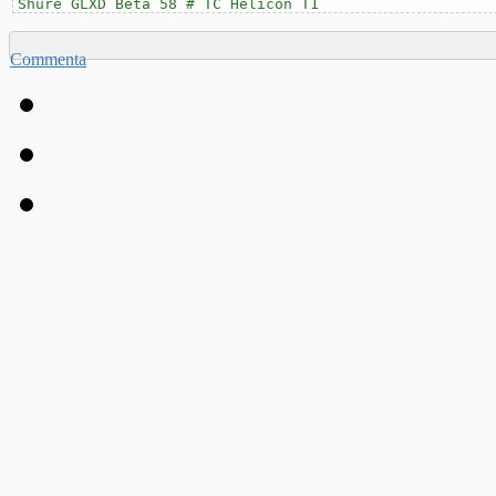
Shure GLXD Beta 58 # TC Helicon T1
Commenta