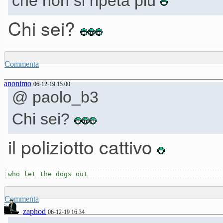
che non si ripeta più
Chi sei?
Commenta
anonimo
06-12-19 15.00
@ paolo_b3
Chi sei?
il poliziotto cattivo
who let the dogs out
Commenta
zaphod
06-12-19 16.34