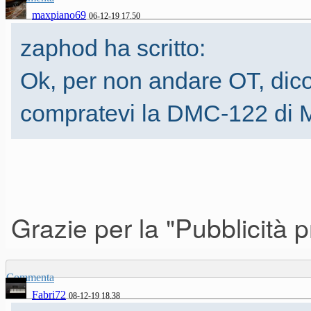
maxpiano69
06-12-19 17.50
zaphod ha scritto:
Ok, per non andare OT, dico
compratevi la DMC-122 di 
Grazie per la "Pubblicità
Commenta
Fabri72
08-12-19 18.38