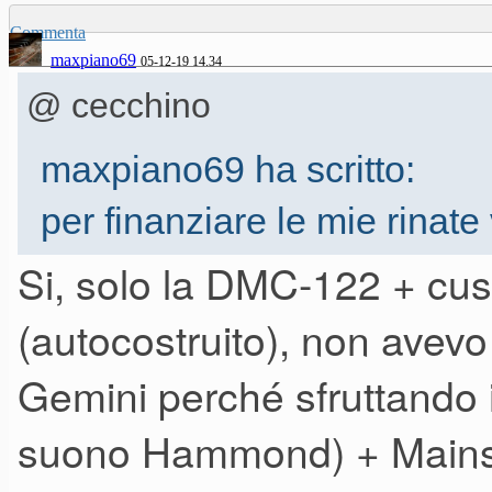
Commenta
maxpiano69
05-12-19 14.34
@ cecchino
maxpiano69 ha scritto:
per finanziare le mie rinate 
Si, solo la DMC-122 + cus
(autocostruito), non avevo
Cominciano a vedersi i nefasti
A parte gli scherzi, non ho g
Gemini perché sfruttando il 
tratti del dmc "nudo", giusto?
suono Hammond) + Mainstage