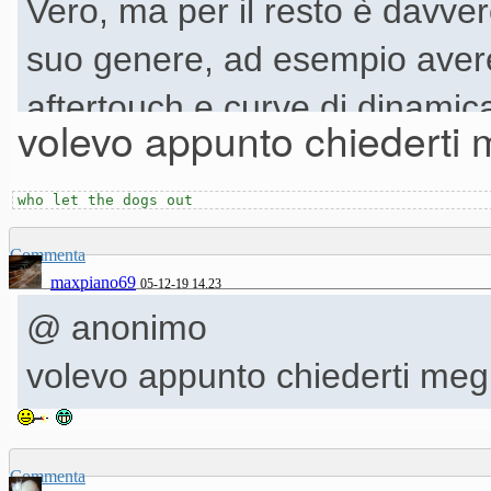
Vero, ma per il resto è davve
suo genere, ad esempio avere 
aftertouch e curve di dinamica
volevo appunto chiederti
versatile rispetto al puro ru
computer (ad esempio un Ma
who let the dogs out
qualsiasi sonorità molto bene
Commenta
maxpiano69
05-12-19 14.23
@ anonimo
volevo appunto chiederti me
Commenta