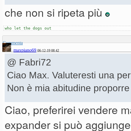
che non si ripeta più
who let the dogs out
Commenta
maxpiano69
06-12-19 08.42
@ Fabri72
Ciao Max. Valuteresti una pe
Non è mia abitudine proporre
Ciao, preferirei vendere m
[Edit] Asp, non sono poi così
expander si può aggiunge
Ho scritto di getto perchè non