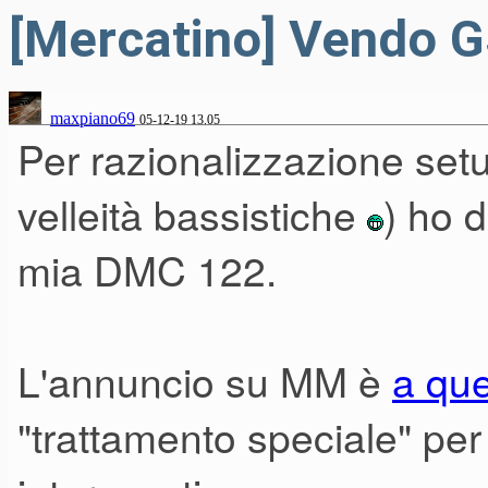
[Mercatino] Vendo G
maxpiano69
05-12-19 13.05
Per razionalizzazione setu
velleità bassistiche
) ho d
mia DMC 122.
L'annuncio su MM è
a que
"trattamento speciale" pe