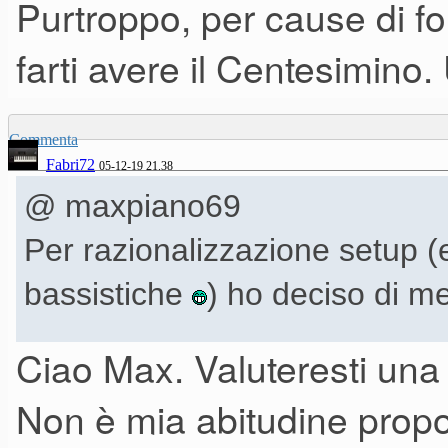
spedire
Purtroppo, per cause di f
farti avere il Centesimin
Commenta
questa è istigazione
Fabri72
05-12-19 21.38
@ maxpiano69
Per razionalizzazione setup (e
bassistiche
) ho deciso di m
Ciao Max. Valuteresti un
L'annuncio su MM è
a questo 
Non è mia abitudine propo
speciale" per i forumer di SM