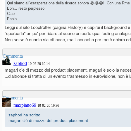
Qui siamo all’esasperazione della ricerca sonora 😂😂😂!! Con una Rme 
Boh... resto perplesso.
Ciao
Paolo
Leggi sul sito Looptrotter (pagina History) e capirai il background e qu
"sporcarla" un po' per ridare al suono un certo qual feeling analogic
Non so se è quanto sia efficace, ma il concetto per me è chiaro e
Commenta
zaphod
10-02-20 19.14
magari c'è di mezzo del product placement, magari è solo la nece
...d'altronde si tratta di un evento trasmesso in eurovisione, non
Commenta
maxpiano69
10-02-20 19.36
zaphod ha scritto:
magari c'è di mezzo del product placement