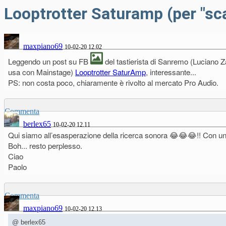
Looptrotter Saturamp (per "sca
maxpiano69
10-02-20 12.02
Leggendo un post su FB
del tastierista di Sanremo (Luciano Za
usa con Mainstage)
Looptrotter SaturAmp
, interessante...
PS: non costa poco, chiaramente è rivolto al mercato Pro Audio.
Commenta
berlex65
10-02-20 12.11
Qui siamo all’esasperazione della ricerca sonora 😂😂😂!! Con un
Boh... resto perplesso.
Ciao
Paolo
Commenta
maxpiano69
10-02-20 12.13
@ berlex65