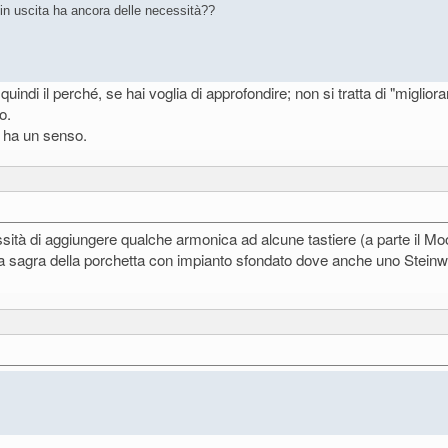
in uscita ha ancora delle necessità??
indi il perché, se hai voglia di approfondire; non si tratta di "migliorare 
o.
d ha un senso.
ssità di aggiungere qualche armonica ad alcune tastiere (a parte il 
 è la sagra della porchetta con impianto sfondato dove anche uno Stei