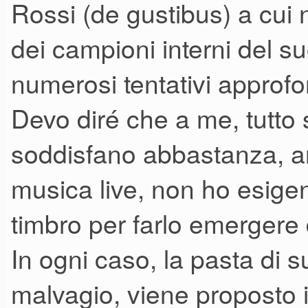
Rossi (de gustibus) a cui 
voglio un suono simile ad uno
dei campioni interni del 
l'equalizzazione ed il ritocco de
dici che c'è bisogno di un'alt
numerosi tentativi approfon
piano? Su una macchina che h
Devo diré che a me, tutt
esempio)...
soddisfano abbastanza, 
A questo punto se devo andarc
musica live, non ho esigenz
meglio collegare un portatile
timbro per farlo emergere 
campioni o più...no?
In ogni caso, la pasta di 
malvagio, viene proposto i