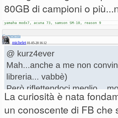
80GB di campioni o più...
yamaha modx7, acuna 73, samson SM-10, reason 9
Commenta
michelet
01-05-20 16.12
@ kurz4ever
Mah...anche a me non convinc
libreria... vabbè)
Però riflettendoci meglio... m
La curiosità è nata fond
un s700, un CFX, un paio di 
un conoscente di FB che 
Bosendorfer, un S6 ed un upri