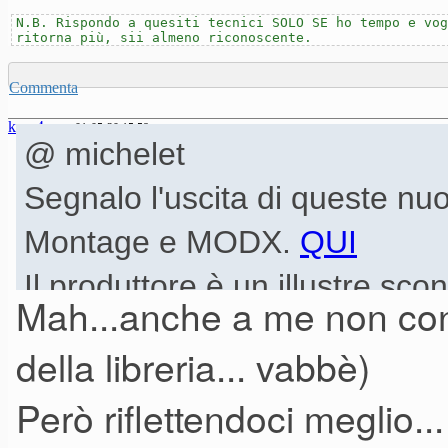
N.B. Rispondo a quesiti tecnici SOLO SE ho tempo e vog
ritorna più, sii almeno riconoscente.
Commenta
kurz4ever
01-05-20 15.58
@ michelet
Segnalo l'uscita di queste nuo
Montage e MODX.
QUI
Il produttore è un illustre sco
Mah...anche a me non con
conoscere. Il livello qualitat
della libreria... vabbè)
paio di librerie su cinque), su
Però riflettendoci meglio.
vago (e neanche troppo) sospe