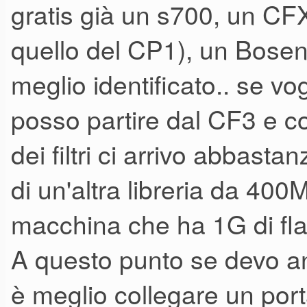
gratis già un s700, un CF
tutta farina del suo sacco. An
questo alimenta ulteriorrment
quello del CP1), un Bosen
inviare una mail direttamente 
meglio identificato.. se vo
inspiegabili c'è il fatto che no
posso partire dal CF3 e co
sito dedicato, ma preferisca i
dei filtri ci arrivo abbasta
YouTube.
di un'altra libreria da 4
A voi giudicare...
macchina che ha 1G di fla
A questo punto se devo an
è meglio collegare un port