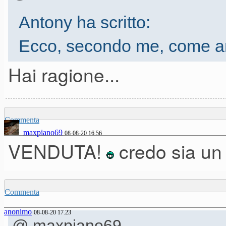
Antony ha scritto:
Ecco, secondo me, come and
Korg Microstation:
Hai ragione...
Korg Microstation €. 290 trat
Attento Antony che il Microst
Commenta
maxpiano69
08-08-20 16.56
VENDUTA!
credo sia un 
Commenta
anonimo
08-08-20 17.23
@ maxpiano69