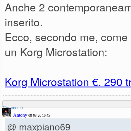
Anche 2 contemporaneame
parlando di synth e workstatio
cosa NON ti è passato per le
inserito.
Ecco, secondo me, come a
PS: altra info importante; la 
un Korg Microstation:
negozio, gode ancora di oltre
Korg Microstation €. 290 tr
Commenta
Antony
08-08-20 10.45
@ maxpiano69