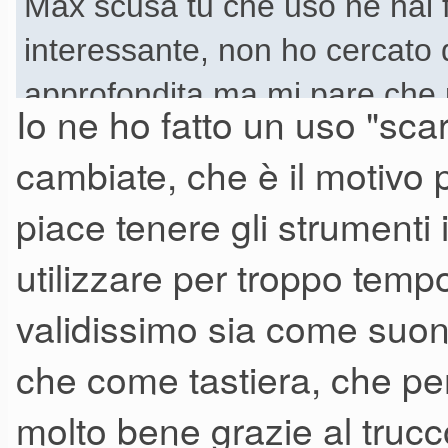
Max scusa tu che uso ne hai 
interessante, non ho cercato
approfondita ma mi pare che
Io ne ho fatto un uso "sca
anche per pilotare anche via 
cambiate, che è il motivo 
Blofeld, oppure come piccolo 
piace tenere gli strumenti 
Electro.
utilizzare per troppo tem
validissimo sia come suoni
che come tastiera, che pe
molto bene grazie al trucco 