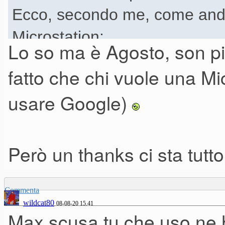
Ecco, secondo me, come andre
Microstation:
Lo so ma è Agosto, son p
fatto che chi vuole una Mi
Korg Microstation €. 290 tratta
usare Google)
Però un thanks ci sta tutt
Commenta
wildcat80
08-08-20 15.41
Max scusa tu che uso ne h