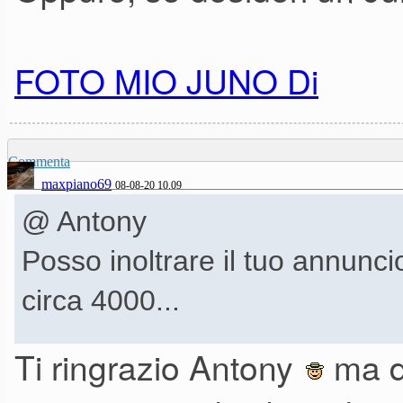
mano zona Torino, ma disponib
parte).
FOTO MIO JUNO Di
PS: la tastiera, essendo un e
Commenta
10 mesi di garanzia
maxpiano69
08-08-20 10.09
@ Antony
Posso inoltrare il tuo annunci
circa 4000...
Ti ringrazio Antony
ma de
Oppure, se desideri un Juno D