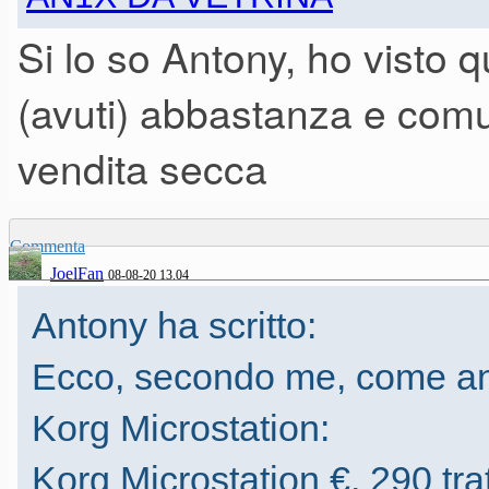
Si lo so Antony, ho visto 
(avuti) abbastanza e comu
vendita secca
Commenta
JoelFan
08-08-20 13.04
Antony ha scritto:
Ecco, secondo me, come and
Korg Microstation:
Korg Microstation €. 290 trat