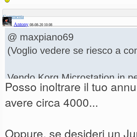
Commenta
Antony
08-08-20 10.08
@ maxpiano69
(Voglio vedere se riesco a c
Vendo Korg Microstation in per
Posso inoltrare il tuo annu
completa di alimentatore, man
avere circa 4000...
per mutate esigenze ed esube
Oppure, se desideri un Ju
Prezzo SM €290, leggermente tr