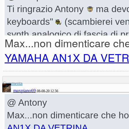
Ti ringrazio Antony
ma devo 
keyboards"
(scambierei ven
synth analogico di fascia di 
Max...non dimenticare che
conguaglio entro i 200€ ).
YAMAHA AN1X DA VETR
(4000 contatti... ecco, su qu
)
Commenta
maxpiano69
08-08-20 12.56
@ Antony
Ovviamente l'annuncio é an
Max...non dimenticare che ho
preferisse contattarmi per que
AN1X DA VETRINA