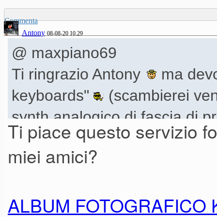
Commenta
Antony
08-08-20 10.29
@ maxpiano69
Ti ringrazio Antony
ma devo 
keyboards"
(scambierei ven
synth analogico di fascia di 
Ti piace questo servizio fo
conguaglio entro i 200€ ).
miei amici?
(4000 contatti... ecco, su qu
ALBUM FOTOGRAFICO 
)