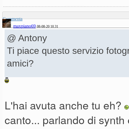
Ovviamente l'annuncio é an
Commenta
maxpiano69
preferisse contattarmi per que
08-08-20 10.31
@ Antony
Ti piace questo servizio fotogr
amici?
ALBUM FOTOGRAFICO KO
L'hai avuta anche tu eh?
canto... parlando di synth 