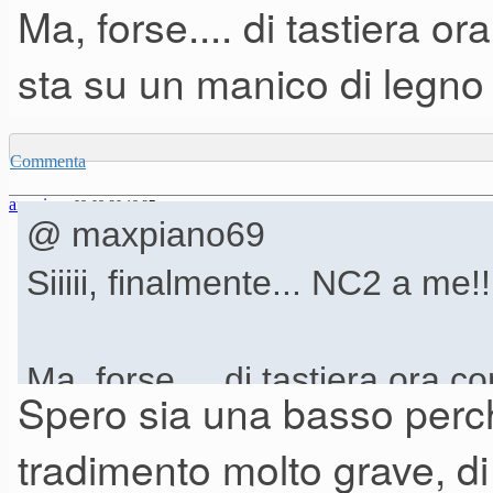
Ma, forse.... di tastiera o
sta su un manico di legno
Commenta
anonimo
08-08-20 18.27
@ maxpiano69
Siiiii, finalmente... NC2 a me!
Ma, forse.... di tastiera ora 
Spero sia una basso perch
un manico di legno con 4, 5 
tradimento molto grave, di