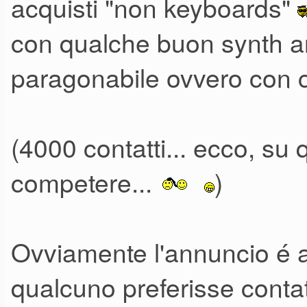
acquisti "non keyboards"
con qualche buon synth an
FOTO MIO JUNO Di
paragonabile ovvero con c
(4000 contatti... ecco, s
competere...
)
Ovviamente l'annuncio é
qualcuno preferisse contat