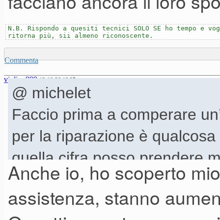
facciano ancora il loro spo
N.B. Rispondo a quesiti tecnici SOLO SE ho tempo e vog
ritorna più, sii almeno riconoscente.
Commenta
violino999
13-10-20 19.35
@ michelet
Faccio prima a comperare un’a
per la riparazione è qualcosa
quella cifra posso prendere mo
Anche io, ho scoperto mio
Se poi alzo il budget, meglio 
assistenza, stanno aume
Comunque, per adesso, sembr