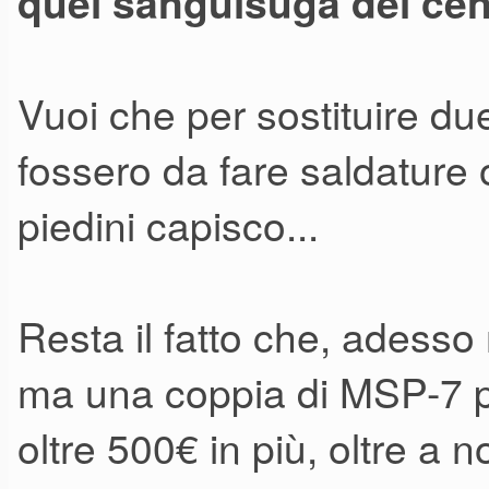
quei sanguisuga dei cent
cmq... Io praticamente non ma
da me.. costi quel che costi.
Vuoi che per sostituire d
fossero da fare saldature o
piedini capisco...
Resta il fatto che, adesso
ma una coppia di MSP-7 p
oltre 500€ in più, oltre a 