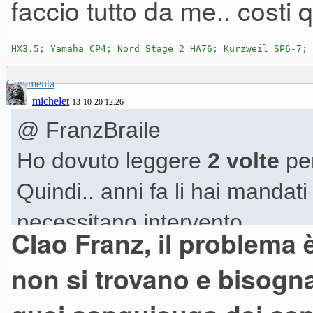
faccio tutto da me.. costi 
HX3.5; Yamaha CP4; Nord Stage 2 HA76; Kurzweil SP6-7; 
Commenta
michelet
13-10-20 12.26
@ FranzBraile
Ho dovuto leggere
2 volte
pe
Quindi.. anni fa li hai mandati 
necessitano intervento
CIao Franz, il problem
Giorni fa hai richiesto un prev
non si trovano e bisog
Oggi... i monitor sono a post