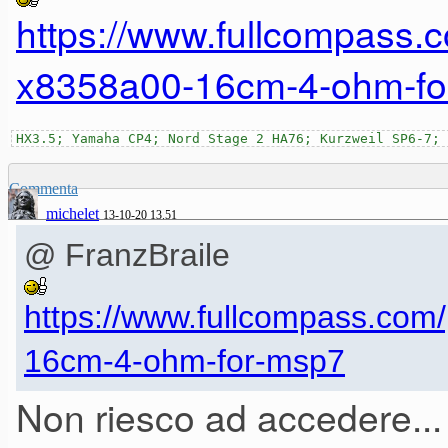
https://www.fullcompass
Vuoi che per sostituire due w
x8358a00-16cm-4-ohm-fo
da fare saldature o sostituzion
HX3.5; Yamaha CP4; Nord Stage 2 HA76; Kurzweil SP6-7; 
capisco...
Commenta
michelet
13-10-20 13.51
Resta il fatto che, adesso no
@ FranzBraile
coppia di MSP-7 pagai € circa
https://www.fullcompass.co
oltre a non essere più in pro
16cm-4-ohm-for-msp7
Non riesco ad accedere
Come dicevo, apparentemente