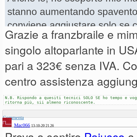
stanno aumentando spavento
conviene aggiustare solo se c
Grazie a franzbraile e mim
con qualche difficoltà si riesce
singolo altoparlante in US
personalmente preferisco evit
pari a 323€ senza IVA. Co
spesa, preferisco acquistare
centro assistenza aggiunge
cambiando in nuovo oggetto..
N.B. Rispondo a quesiti tecnici SOLO SE ho tempo e vog
ritorna più, sii almeno riconoscente.
Commenta
Mac066
13-10-20 21.26
Prova a sentire
Paiusco
a 