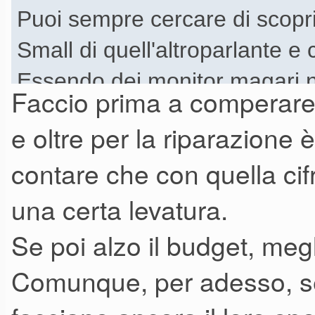
Puoi sempre cercare di scoprir
Small di quell'altroparlante e
Essendo dei monitor magari
Faccio prima a comperare 
fa per recuperare un paio d
e oltre per la riparazione
cercare sul catalogo CIARE u
contare che con quella ci
giuste.
una certa levatura.
Se poi alzo il budget, meg
Comunque, per adesso, s