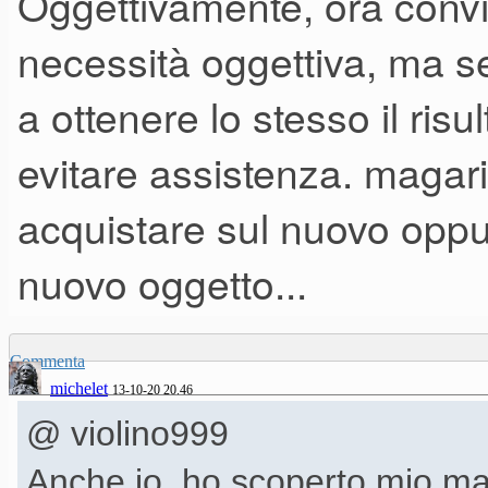
Oggettivamente, ora convi
ancora il loro sporco lavoro.
necessità oggettiva, ma se
a ottenere lo stesso il ris
evitare assistenza. magari
acquistare sul nuovo opp
nuovo oggetto...
Commenta
michelet
13-10-20 20.46
@ violino999
Anche io, ho scoperto mio mal