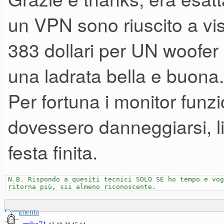
attraverso
un proxy
e vedi se 
un VPN sono riuscito a vi
383 dollari per UN woofe
Io dalla Svizzera riesco ad apr
una ladrata bella e buona.
Per fortuna i monitor funz
dovessero danneggiarsi, l
festa finita.
N.B. Rispondo a quesiti tecnici SOLO SE ho tempo e vog
ritorna più, sii almeno riconoscente.
Commenta