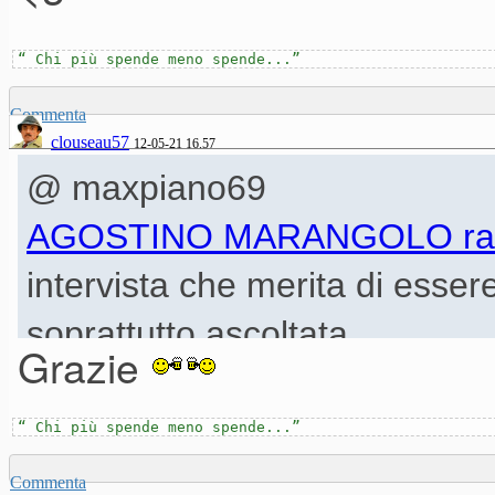
“ Chi più spende meno spende...”
Commenta
clouseau57
12-05-21 16.57
@ maxpiano69
AGOSTINO MARANGOLO rac
intervista che merita di esser
soprattutto ascoltata...
Grazie
“ Chi più spende meno spende...”
Commenta