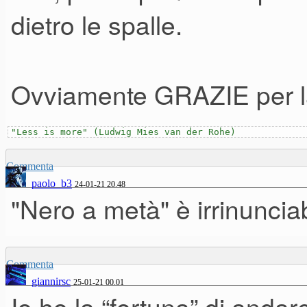
dietro le spalle.
Ovviamente GRAZIE per l
"Less is more" (Ludwig Mies van der Rohe)
Commenta
paolo_b3
24-01-21 20.48
"Nero a metà" è irrinunciab
Commenta
giannirsc
25-01-21 00.01
Io ho la “fortuna” di andar