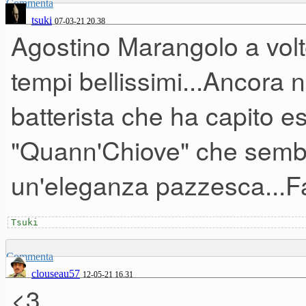
Commenta
tsuki
07-03-21 20.38
Agostino Marangolo a volt
tempi bellissimi...Ancora n
batterista che ha capito e
"Quann'Chiove" che sembr
un'eleganza pazzesca...Fat
Tsuki
Commenta
clouseau57
12-05-21 16.31
<3