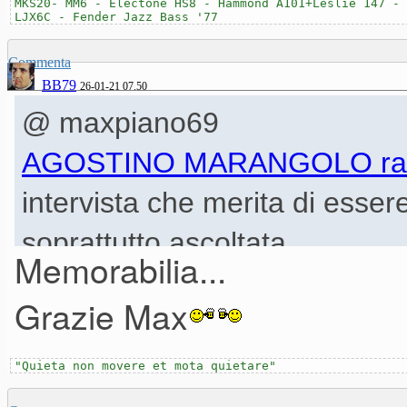
MKS20- MM6 - Electone HS8 - Hammond A101+Leslie 147 - 
LJX6C - Fender Jazz Bass '77
Commenta
BB79
26-01-21 07.50
@ maxpiano69
AGOSTINO MARANGOLO rac
intervista che merita di esser
soprattutto ascoltata...
Memorabilia...
Grazie Max
"Quieta non movere et mota quietare"