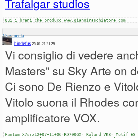
Trafalgar studios
Qui i brani che produco www.gianniraschiatore.com
Commenta
hindefus
25-01-21 21.29
Vi consiglio di vedere anche
Masters” su Sky Arte on 
Ci sono De Rienzo e Vito
Vitolo suona il Rhodes c
amplificatore VOX.
Fantom X7srx12+07+11+06-RD700GX- Roland VK8- Motif ES 