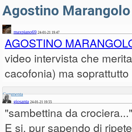
Agostino Marangolo 
maxpiano69
24-01-21 19.47
AGOSTINO MARANGOLO 
video intervista che merita
cacofonia) ma soprattutto 
Commenta
giosanta
24-01-21 19.55
"sambettina da crociera...
E si, pur sapendo di ripe