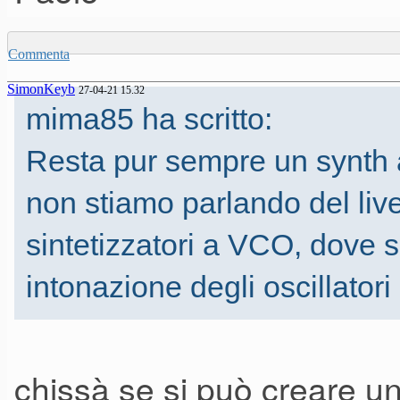
Mi riferisco alle sottili variaz
che lo rendono
Commenta
SimonKeyb
più vivo in confronto al softw
27-04-21 15.32
mima85 ha scritto:
l’originale
Resta pur sempre un synth 
possiede stabili DCO, il softwa
non stiamo parlando del live
rigido.
sintetizzatori a VCO, dove s
intonazione degli oscillatori
Altre differenze le sento sui re
po’ si smagrisce
e negli accordi dove l’intelleg
chissà se si può creare u