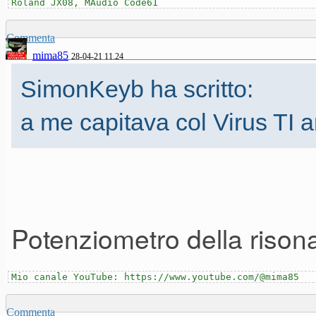
Roland JX08, MAudio Code61
Commenta
mima85
28-04-21 11.24
SimonKeyb ha scritto:
a me capitava col Virus TI 
Potenziometro della rison
Mio canale YouTube: https://www.youtube.com/@mima85
Commenta