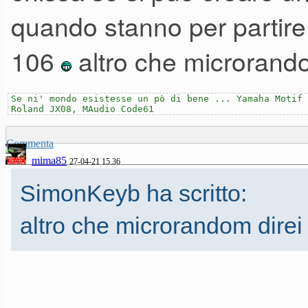
nell’originale..
quando stanno per partir
non saprei spiegare altrimenti
106
altro che microrando
Notevole la riproduzione del fi
Se ni' mondo esistesse un pò di bene ... Yamaha Motif 
Roland JX08, MAudio Code61
Avendole provate un po’ tutte
Commenta
è la
mima85
27-04-21 15.36
migliore simulazione che abbi
SimonKeyb ha scritto:
altro che microrandom direi 