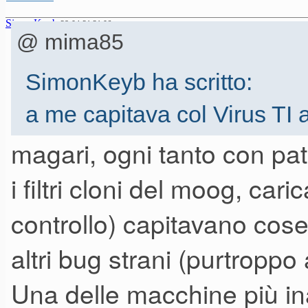
SimonKeyb
28-04-21 21.06
@ mima85
SimonKeyb ha scritto:
a me capitava col Virus TI 
magari, ogni tanto con p
i filtri cloni del moog, car
Potenziometro della risonanza
controllo) capitavano cose
altri bug strani (purtroppo 
Una delle macchine più ina