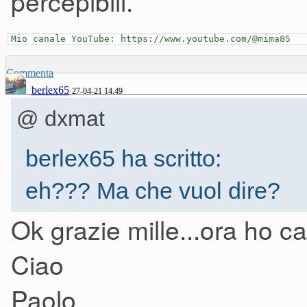
percepibili.
Mio canale YouTube: https://www.youtube.com/@mima85
Commenta
berlex65
27-04-21 14.49
@ dxmat
berlex65 ha scritto:
eh??? Ma che vuol dire?
Paolo
Ok grazie mille...ora ho ca
Ciao
Paolo