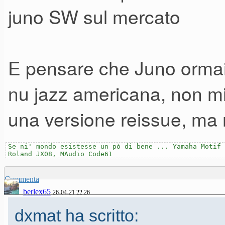
juno SW sul mercato
E pensare che Juno ormai 
nu jazz americana, non m
una versione reissue, ma 
Se ni' mondo esistesse un pò di bene ... Yamaha Motif 
Roland JX08, MAudio Code61
Commenta
berlex65
26-04-21 22.26
dxmat ha scritto: