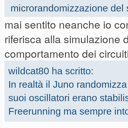
microrandomizzazione del
mai sentito neanche io co
riferisca alla simulazione 
eh??? Ma che vuol dire?
Paolo
comportamento dei circuiti
wildcat80 ha scritto:
In realtà il Juno randomizza
suoi oscillatori erano stabili
Freerunning ma sempre into