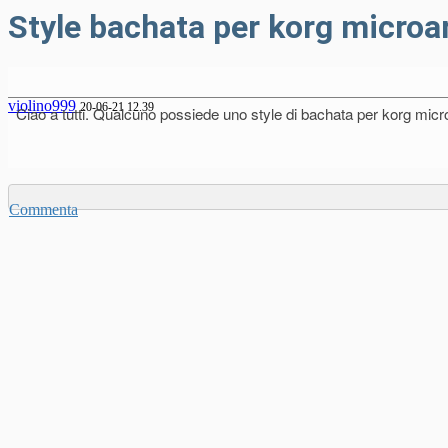
Style bachata per korg microa
violino999
20-06-21 12.39
Ciao a tutti. Qualcuno possiede uno style di bachata per korg micro
Commenta