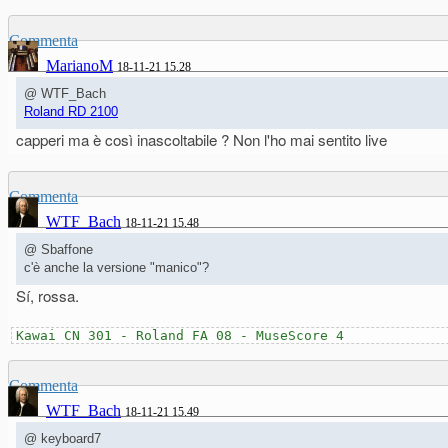
Commenta
MarianoM
18-11-21 15.28
@ WTF_Bach
Roland RD 2100
capperi ma è così inascoltabile ? Non l'ho mai sentito live
Commenta
WTF_Bach
18-11-21 15.48
@ Sbaffone
c'è anche la versione "manico"?
Sí, rossa.
Kawai CN 301 - Roland FA 08 - MuseScore 4
Commenta
WTF_Bach
18-11-21 15.49
@ keyboard7