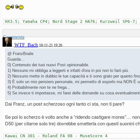
HX3.5; Yamaha CP4; Nord Stage 2 HA76; Kurzweil SP6-7; 
Commenta
WTF_Bach
18-11-21 19.26
@ FranzBraile
Guarda...
0) Contenuto dei tuoi nuovi Post opinionabile.
1) Nessuno mi obbliga a leggerti e infatti d'ora in poi non lo farò più.
2) Nessuno mette in dubbio le tue capacità e ti sono grato per quanto fin
3) È solo un mio pensiero personale, mi permetto di esporlo ma NON È un p
4) Probabilmente non te ne frega...
5) Se invece ti importasse, mi farei delle domande su cosa eventualment
Dai Franz, un post scherzoso ogni tanto ci sta, non ti pare?
Se poi lo scherzo è volto anche a “ridendo castigare mores”… non c
D50 (per citarne solo tre) dovrebbe smetterla con questi suonini ch
Kawai CN 301 - Roland FA 08 - MuseScore 4