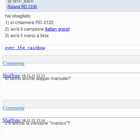
@ WTF_Bach
Roland RD 2100
hai sbagliato
1) si chiamerà RD 2122
2) avrà il campione
italian grand
3) avrà il menù a lista
over the rainbow
Commenta
Sbaffone
18-11-21 15.13
lo fanno anche doppio manuale?
Commenta
Sbaffone
18-11-21 15.14
c'è anche la versione "manico"?