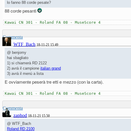
lo fanno 88 corde pesate?
88 corde pesanti
Kawai CN 301 - Roland FA 08 - MuseScore 4
Commenta
WTF_Bach
18-11-21 15.49
@ benjomy
hai sbagliato
1) si chiamerà RD 2122
2) avrà il campione
italian grand
3) avrà il menù a lista
E ovviamente peserà tre etti e mezzo (con la carta).
Kawai CN 301 - Roland FA 08 - MuseScore 4
Commenta
zaphod
18-11-21 15.50
@ WTF_Bach
Roland RD 2100