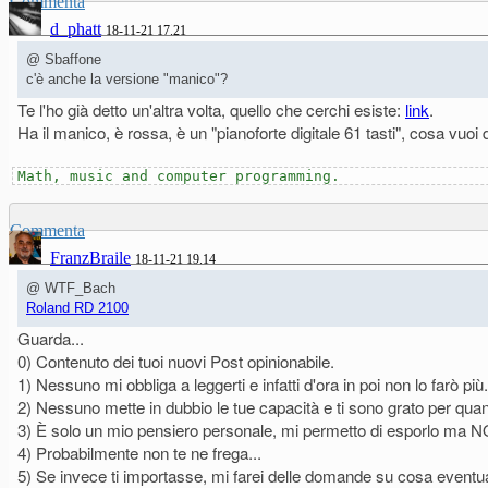
Commenta
d_phatt
18-11-21 17.21
@ Sbaffone
c'è anche la versione "manico"?
Te l'ho già detto un'altra volta, quello che cerchi esiste:
link
.
Ha il manico, è rossa, è un "pianoforte digitale 61 tasti", cosa vuoi 
Math, music and computer programming.
Commenta
FranzBraile
18-11-21 19.14
@ WTF_Bach
Roland RD 2100
Guarda...
0) Contenuto dei tuoi nuovi Post opinionabile.
1) Nessuno mi obbliga a leggerti e infatti d'ora in poi non lo farò più.
2) Nessuno mette in dubbio le tue capacità e ti sono grato per qua
3) È solo un mio pensiero personale, mi permetto di esporlo ma NON 
4) Probabilmente non te ne frega...
5) Se invece ti importasse, mi farei delle domande su cosa event