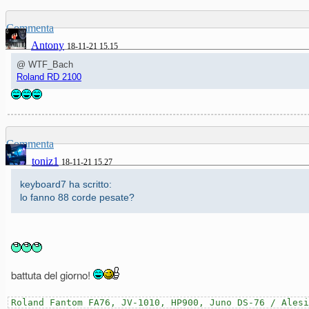
Commenta
Antony
18-11-21 15.15
@ WTF_Bach
Roland RD 2100
Commenta
toniz1
18-11-21 15.27
keyboard7 ha scritto:
lo fanno 88 corde pesate?
battuta del giorno!
Roland Fantom FA76, JV-1010, HP900, Juno DS-76 / Alesi