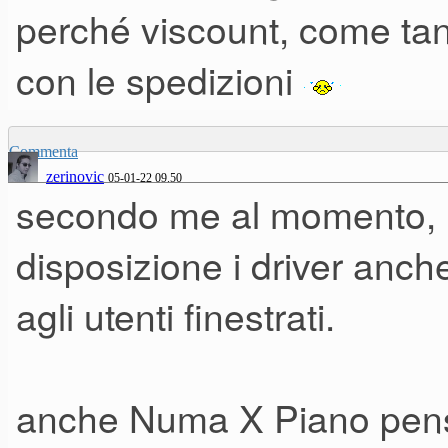
svedesi, i tanti prodotti italia
perché viscount, come tanti
considerare al top, direi che 
con le spedizioni
scelta, a patto di poter spende
Commenta
zerinovic
05-01-22 09.50
Poi personalmente reputo il
secondo me al momento,
interessantissimo progetto, s
disposizione i driver anch
provarne uno
agli utenti finestrati.
anche Numa X Piano penso s