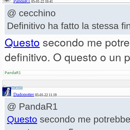
PandaR1
05-01-22 10.41
@ cecchino
Definitivo ha fatto la stessa f
Questo
secondo me potre
definitivo. O questo o un 
PandaR1
Commenta
Dadopotter
05-01-22 11.19
@ PandaR1
Questo
secondo me potrebbe 