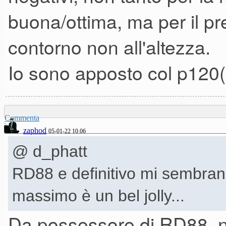
insomma fare tutto bene.
buona/ottima, ma per il pr
L'ideale sarebbe poi se fosse
contorno non all'altezza.
anche in ambito casalingo, l'
Io sono apposto col p120(2
Yamaha p 515 tra quelli ampli
Yamaha cp4 tra quelli non amp
Commenta
zaphod
05-01-22 10.06
Altri?
@ d_phatt
RD88 e definitivo mi sembrano 
massimo è un bel jolly...
Da possessore di RD88, n