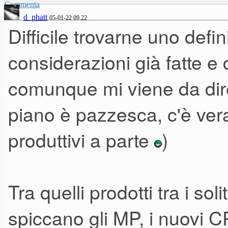
spostare, magari per una pro
Commenta
d_phatt
05-01-22 09.22
sopportano, pur di avere un m
Difficile trovarne uno defin
settimana... meno (?)
considerazioni già fatte e 
comunque mi viene da dire 
piano è pazzesca, c'è ver
produttivi a parte
)
Tra quelli prodotti tra i soli
spiccano gli MP, i nuovi C