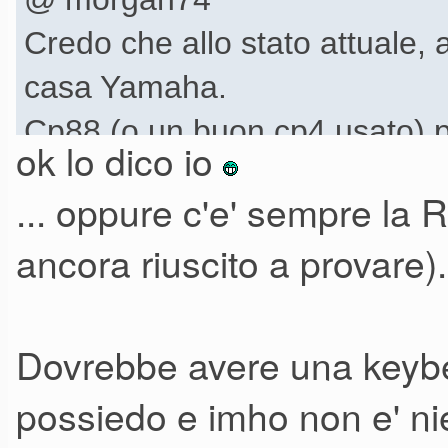
Credo che allo stato attuale, 
casa Yamaha.
Cp88 (o un buon cp4 usato) pe
ok lo dico io
P 515 per quelli amplificati.
... oppure c'e' sempre la
ancora riuscito a provare).
Dovrebbe avere una keybe
possiedo e imho non e' ni