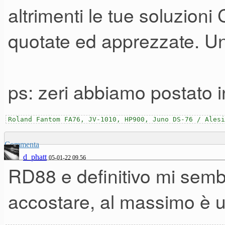
altrimenti le tue soluzion
quotate ed apprezzate. Un
ps: zeri abbiamo postato
Roland Fantom FA76, JV-1010, HP900, Juno DS-76 / Alesi
Commenta
d_phatt
05-01-22 09.56
RD88 e definitivo mi sembra
accostare, al massimo è un 