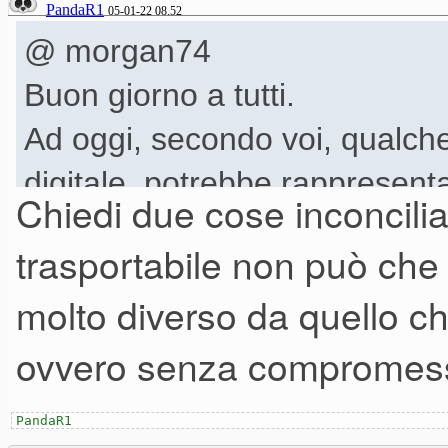
PandaR1
05-01-22 08.52
@ morgan74
Buon giorno a tutti.
Ad oggi, secondo voi, qualch
digitale, potrebbe rappresenta
Chiedi due cose inconcilia
di definitivo non c'è mai nient
trasportabile non può ch
strumenti musicali moderni)?
molto diverso da quello che
Nel senso, un unico pianoforte 
ovvero senza compromess
sia per la keybad, per poterci
insomma fare tutto bene.
PandaR1
L'ideale sarebbe poi se fosse