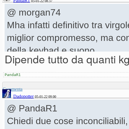
PandaR1
05-01-22 08.57
@ morgan74
Mha infatti definitivo tra virgol
miglior compromesso, ma con 
della keybad e suono.
Dipende tutto da quanti kg 
PandaR1
Commenta
Dadopotter
05-01-22 09.00
@ PandaR1
Chiedi due cose inconciliabili