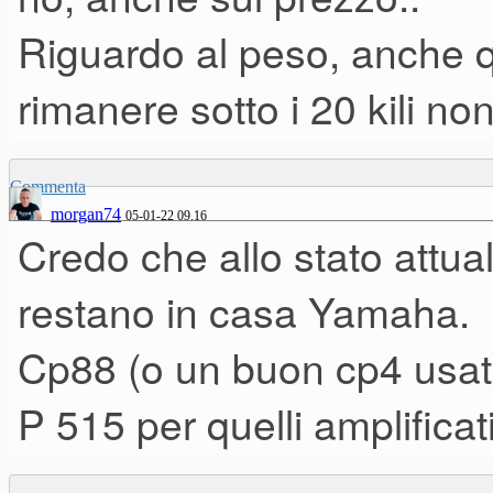
delle esigenze e dei gusti non
Riguardo al peso, anche q
assoluta neanche se lo trasf
rimanere sotto i 20 kili n
Tu poi citi il CP4 che è un pr
Commenta
anche li c'è chi quel keybed 
morgan74
05-01-22 09.16
Credo che allo stato attua
dei pianoforti proposti da Y
restano in casa Yamaha.
sempre usare pianoforti virtu
a livello di realismo per uso 
Cp88 (o un buon cp4 usato)
P 515 per quelli amplificati
Altro punto importante il pes