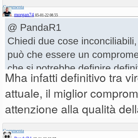
Commenta
anche in ambito casalingo, l'
morgan74
05-01-22 08.55
Yamaha p 515 tra quelli ampli
@ PandaR1
Yamaha cp4 tra quelli non amp
Chiedi due cose inconciliabili
può che essere un compromess
Altri?
che si potrebbe definire defi
Mha infatti definitivo tra vi
attuale, il miglior compr
attenzione alla qualità de
Commenta