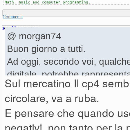
Math, music and computer programming.
Commenta
soicaM
05-01-22 10.01
@ morgan74
Buon giorno a tutti.
Ad oggi, secondo voi, qualch
digitale, potrebbe rappresenta
Sul mercatino Il cp4 semb
di definitivo non c'è mai nient
circolare, va a ruba.
strumenti musicali moderni)?
E pensare che quando uscì 
Nel senso, un unico pianoforte 
negativi, non tanto per 
sia per la keybad, per poterci