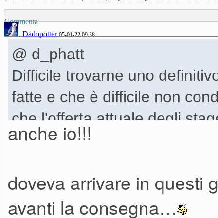
Commenta
Dadopotter
05-01-22 09.38
@ d_phatt
Difficile trovarne uno definiti
fatte e che è difficile non co
che l'offerta attuale degli st
anche io!!!
di tutto (problemi produttivi a
doveva arrivare in questi 
Tra quelli prodotti tra i soliti 
avanti la consegna…
gli MP, i nuovi CP e il "vecch