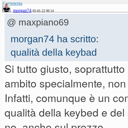
Commenta
morgan74
05-01-22 09.14
@ maxpiano69
morgan74 ha scritto:
qualità della keybad
Si tutto giusto, soprattutto
ambito specialmente, non 
scritto così già depone male 
Infatti, comunque è un c
Comunque concordo che "defin
qualità della keybed e del
quando si parla di strumenti mu
no, anche sul prezzo..