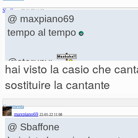
Sbaffone
22-01-22 11.08
@ maxpiano69
tempo al tempo
@steruny:
hai visto la casio che can
sostituire la cantante
Commenta
maxpiano69
22-01-22 11.08
@ Sbaffone