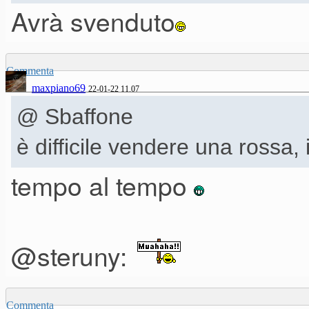
Avrà svenduto
Commenta
maxpiano69
22-01-22 11.07
@ Sbaffone
è difficile vendere una rossa, 
tempo al tempo
@steruny:
Commenta