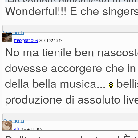
Ho sempre dimenticato di pub
Wonderful!!! E che singers
disco dove ho scritto, prodotto
Commenta
Pianoforte: Ravenscroft,
maxpiano69
30-04-22 16.47
No ma tienile ben nascoste
Fender rhodes: Keyscape
dovesse accorgere che in I
Trasparenze varie: Omnisphe
della bella musica...
bell
Archi: L.A.S.S LA strings
produzione di assoluto liv
Il pianista sono io di person
Commenta
afr
30-04-22 16.50