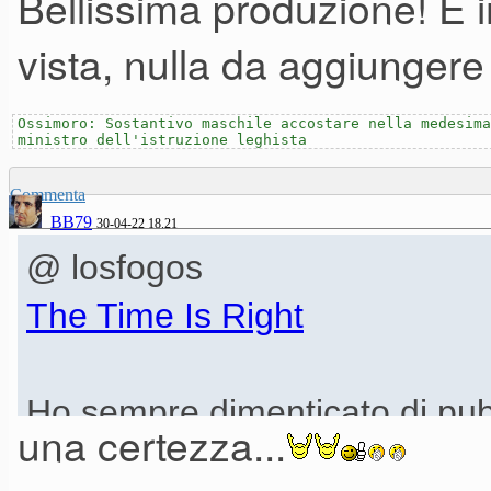
Bellissima produzione! È 
vista, nulla da aggiungere
Ossimoro: Sostantivo maschile accostare nella medesima
ministro dell'istruzione leghista
Commenta
BB79
30-04-22 18.21
@ losfogos
The Time Is Right
Ho sempre dimenticato di pub
una certezza...
disco dove ho scritto, prodotto