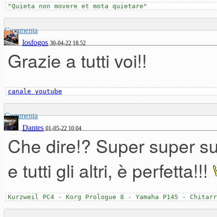
"Quieta non movere et mota quietare"
Pianoforte: Ravenscroft,
Commenta
losfogos
30-04-22 18.52
Fender rhodes: Keyscape
Grazie a tutti voi!!
Trasparenze varie: Omnisphe
Archi: L.A.S.S LA strings
canale youtube
Il pianista sono io di person
Commenta
Dantes
01-05-22 10.04
Che dire!? Super super su
e tutti gli altri, è perfetta!!!
Kurzweil PC4 - Korg Prologue 8 - Yamaha P145 - Chitarr