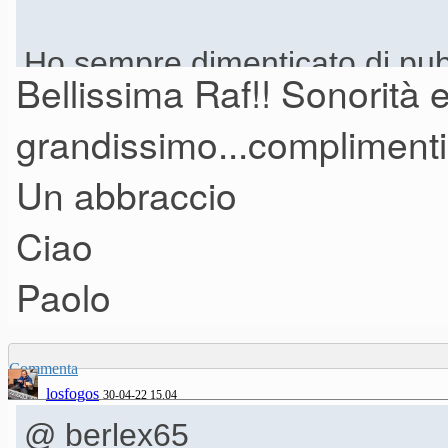
Ho sempre dimenticato di pub
Bellissima Raf!! Sonorità 
disco dove ho scritto, prodotto
grandissimo...complimenti
Un abbraccio
Pianoforte: Ravenscroft,
Ciao
Fender rhodes: Keyscape
Trasparenze varie: Omnisphe
Paolo
Archi: L.A.S.S LA strings
Il pianista sono io di person
Commenta
losfogos
30-04-22 15.04
@ berlex65