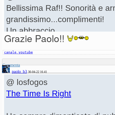
Bellissima Raf!! Sonorità e a
grandissimo...complimenti!
Un abbraccio
Grazie Paolo!!
Ciao
Paolo
canale youtube
Commenta
paolo_b3
30-04-22 16.41
@ losfogos
The Time Is Right