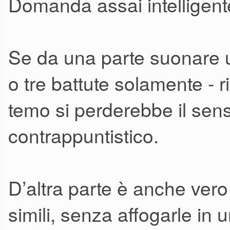
Domanda assai intelligent
piuttosto ad una tecnica. Okay
senso per te suonare (
e regis
Se da una parte suonare u
un pezzo di una complessità 
o tre battute solamente - r
Ho sentito da qualche parte che
temo si perderebbe il sens
intendo pezzi di musica class
contrappuntistico.
D’altra parte è anche vero 
simili, senza affogarle in 