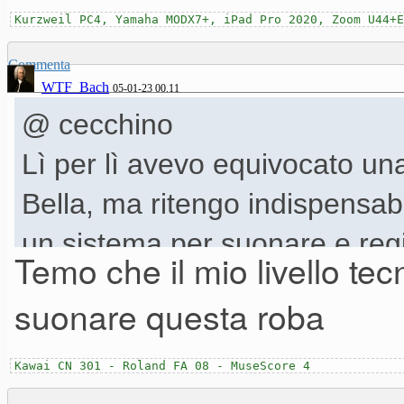
Kurzweil PC4, Yamaha MODX7+, iPad Pro 2020, Zoom U44+E
Commenta
WTF_Bach
05-01-23 00.11
@ cecchino
Lì per lì avevo equivocato u
Bella, ma ritengo indispensabil
un sistema per suonare e regi
Temo che il mio livello tec
che affidarle a MuseScore. Di
suonare questa roba
è che tu possa riuscirci
Kawai CN 301 - Roland FA 08 - MuseScore 4