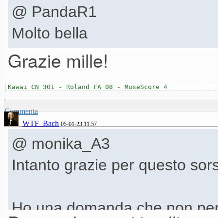
@ PandaR1
Molto bella
Grazie mille!
Kawai CN 301 - Roland FA 08 - MuseScore 4
Commenta
WTF_Bach
05-01-23 11.57
@ monika_A3
Intanto grazie per questo so
Ho una domanda che non per