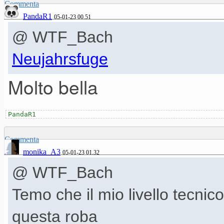
Commenta
PandaR1
05-01-23 00.51
@ WTF_Bach
Neujahrsfuge
Molto bella
PandaR1
Commenta
monika_A3
05-01-23 01.32
@ WTF_Bach
Temo che il mio livello tecnic
questa roba