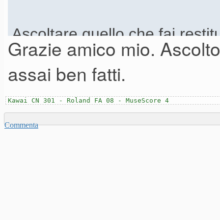
Ascoltare quello che fai restit
Grazie amico mio. Ascolto s
di suonare e mi riporta dalle n
assai ben fatti.
quello che strimpello e scrivo
Kawai CN 301 - Roland FA 08 - MuseScore 4
Commenta