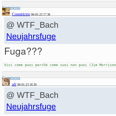
Commenta
Constrictor
06-01-23 17.36
@ WTF_Bach
Neujahrsfuge
Fuga???
Vivi come puoi perchè come vuoi non puoi (Jim Morrison
Commenta
afr
06-01-23 18.39
@ WTF_Bach
Neujahrsfuge