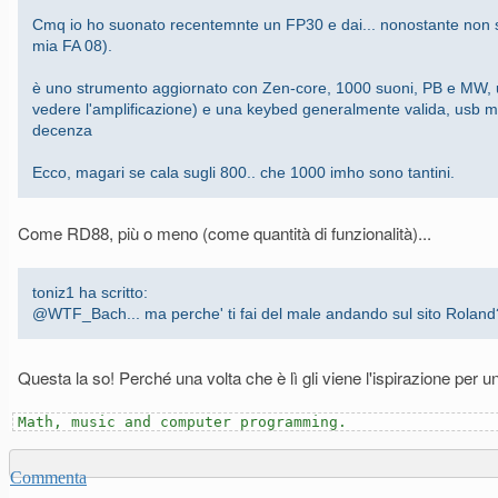
Cmq io ho suonato recentemnte un FP30 e dai... nonostante non sian
mia FA 08).
è uno strumento aggiornato con Zen-core, 1000 suoni, PB e MW, u
vedere l'amplificazione) e una keybed generalmente valida, usb midi
decenza
Ecco, magari se cala sugli 800.. che 1000 imho sono tantini.
Come RD88, più o meno (come quantità di funzionalità)...
toniz1 ha scritto:
@WTF_Bach... ma perche' ti fai del male andando sul sito Roland
Questa la so! Perché una volta che è lì gli viene l'ispirazione per 
Math, music and computer programming.
Commenta