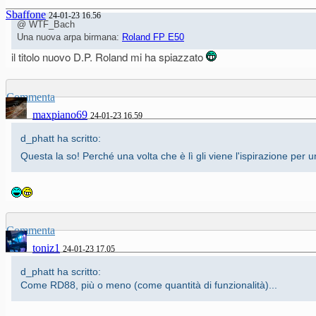
Sbaffone
24-01-23 16.56
@ WTF_Bach
Una nuova arpa birmana:
Roland FP E50
il titolo nuovo D.P. Roland mi ha spiazzato
Commenta
maxpiano69
24-01-23 16.59
d_phatt ha scritto:
Questa la so! Perché una volta che è lì gli viene l'ispirazione per 
Commenta
toniz1
24-01-23 17.05
d_phatt ha scritto:
Come RD88, più o meno (come quantità di funzionalità)...