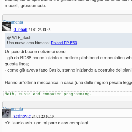
modelli, grossomodo.
Commenta
d_phatt
24-01-23 15.43
@ WTF_Bach
Una nuova arpa birmana:
Roland FP E50
Un paio di buone notizie ci sono:
- già da RD88 hanno iniziato a mettere pitch bend e modulation whee
questa linea;
- come già aveva fatto Casio, stanno iniziando a costruire dei piani 
Hanno un'ottima meccanica in casa (una delle migliori pesate legg
Math, music and computer programming.
Commenta
zerinovic
24-01-23 16.10
c’è l’audio usb..non mi pare class compliant.