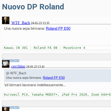
Nuovo DP Roland
WTF_Bach
24-01-23 13.35
Una nuova arpa birmana:
Roland FP E50
Kawai CN 301 - Roland FA 08 - MuseScore 4
Commenta
cecchino
24-01-23 13.41
@ WTF_Bach
Una nuova arpa birmana:
Roland FP E50
'sti birmani lavorano indefessamente...
Kurzweil PC4, Yamaha MODX7+, iPad Pro 2020, Zoom U44+E
Commenta