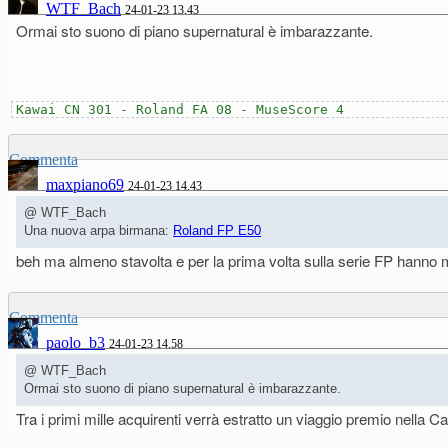
WTF_Bach
24-01-23 13.43
Ormai sto suono di piano supernatural è imbarazzante.
Kawai CN 301 - Roland FA 08 - MuseScore 4
Commenta
maxpiano69
24-01-23 14.43
@ WTF_Bach
Una nuova arpa birmana:
Roland FP E50
beh ma almeno stavolta e per la prima volta sulla serie FP hanno
Commenta
paolo_b3
24-01-23 14.58
@ WTF_Bach
Ormai sto suono di piano supernatural è imbarazzante.
Tra i primi mille acquirenti verrà estratto un viaggio premio nella 