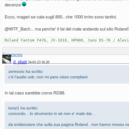
decenza
Ecco, magari se cala sugli 800.. che 1000 imho sono tantini.
@WTF_Bach... ma perche' ti fai del male andando sul sito Rolan
Roland Fantom FA76, JV-1010, HP900, Juno DS-76 / Alesi
Commenta
d_phatt
24-01-23 16.20
zerinovic ha scritto:
c’è l’audio usb..non mi pare class compliant.
In tal caso sarebbe come RD88.
toniz1 ha scritto:
concordo... lo strumento in sè non e' male dai...
da evidenziare che sulla sua pagina Roland.. non hanno messo ne