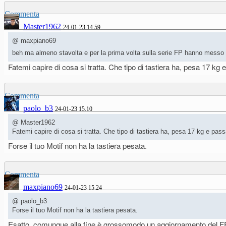
Commenta
Master1962
24-01-23 14.59
@ maxpiano69
beh ma almeno stavolta e per la prima volta sulla serie FP hanno messo
Fatemi capire di cosa si tratta. Che tipo di tastiera ha, pesa 17 kg
Commenta
paolo_b3
24-01-23 15.10
@ Master1962
Fatemi capire di cosa si tratta. Che tipo di tastiera ha, pesa 17 kg e pas
Forse il tuo Motif non ha la tastiera pesata.
Commenta
maxpiano69
24-01-23 15.24
@ paolo_b3
Forse il tuo Motif non ha la tastiera pesata.
Esatto, comunque alla fine è grossomodo un aggiornamento del FP6