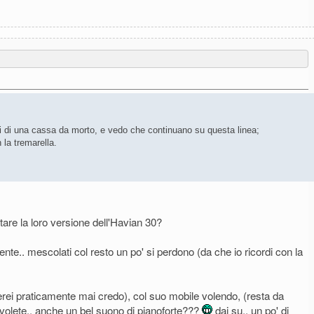
nti di una cassa da morto, e vedo che continuano su questa linea;
 la tremarella.
tare la loro versione dell'Havian 30?
nte.. mescolati col resto un po' si perdono (da che io ricordi con la
ei praticamente mai credo), col suo mobile volendo, (resta da
 volete.. anche un bel suono di pianoforte???
dai su.. un po' di