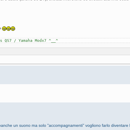
d?
s QS7 / Yamaha Modx7 ^__^
anche un suono ma solo "accompagnamenti" vogliono farlo diventare la