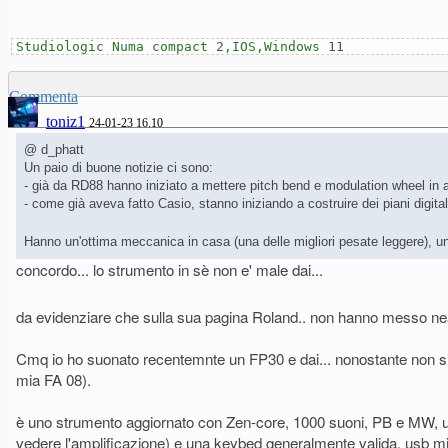
Studiologic Numa compact 2,IOS,Windows 11
Commenta
toniz1
24-01-23 16.10
@ d_phatt
Un paio di buone notizie ci sono:
- già da RD88 hanno iniziato a mettere pitch bend e modulation wheel in a
- come già aveva fatto Casio, stanno iniziando a costruire dei piani digital
Hanno un'ottima meccanica in casa (una delle migliori pesate leggere), u
concordo... lo strumento in sè non e' male dai...
da evidenziare che sulla sua pagina Roland.. non hanno messo
Cmq io ho suonato recentemnte un FP30 e dai... nonostante non 
mia FA 08).
è uno strumento aggiornato con Zen-core, 1000 suoni, PB e MW, un
vedere l'amplificazione) e una keybed generalmente valida, usb midi