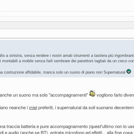
lto a sinistra, senza rendere i nostri amati strumenti a tastiera più ingombra
i montabili a mobile senza farli sembrare dei panettoni tagliati da un cieco con
na costruzione affidabile, manca solo un suono di piano non Supernatural
 neanche un suono ma solo "accompagnamenti"
vogliono farlo diven
siano neanche i
miei
preferiti, i supernatural da soli suonano decenteme
a traccia batteria e pure accompagnamento (quest'ultimo non lo user
 e audio (anche se BT), entrata microfono ed effetti... alla fine cosa