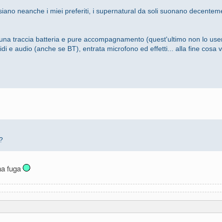
o neanche i miei preferiti, i supernatural da soli suonano decentement
na traccia batteria e pure accompagnamento (quest'ultimo non lo usere
 e audio (anche se BT), entrata microfono ed effetti... alla fine cosa v
?
una fuga