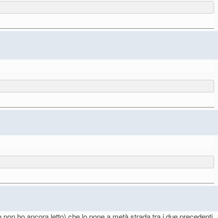
on ho ancora letto) che lo pone a metà strada tra i due precedenti