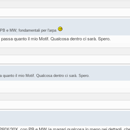
 PB e MW; fondamentali per l'arpa
 e passa quanto il mio Motif. Qualcosa dentro ci sarà. Spero.
sa quanto il mio Motif. Qualcosa dentro ci sarà. Spero.
0X/30X, con PB e MW (e magari qualcosa in meno nei dettagli, che n